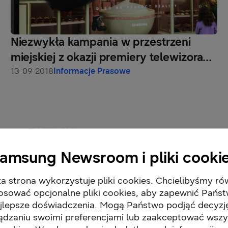
Niezwykła kampania w przestrzeni
miejskiej z okazji premiery telewizora
QLED 8K
13-09-2018
Informacje Prasowe
amsung Newsroom i pliki cooki
a strona wykorzystuje pliki cookies. Chcielibyśmy ró
osować opcjonalne pliki cookies, aby zapewnić Pańs
jlepsze doświadczenia. Mogą Państwo podjąć decyzj
ądzaniu swoimi preferencjami lub zaakceptować wszy