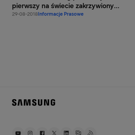
pierwszy na świecie zakrzywiony
monitor QLED z technologią
29-08-2018
Informacje Prasowe
Thunderbolt™ 3