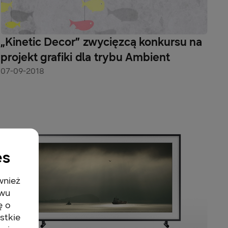
„Kinetic Decor” zwycięzcą konkursu na
projekt grafiki dla trybu Ambient
07-09-2018
es
wnież
twu
ę o
stkie