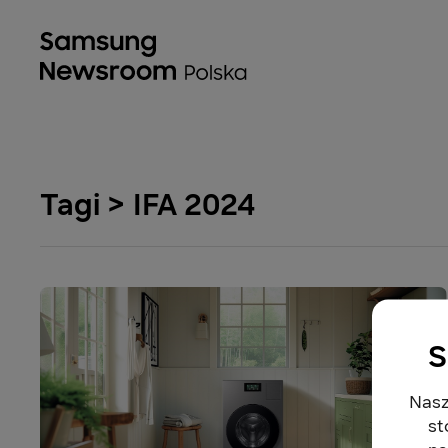
Tagi > IFA 2024
S
Nasz
st