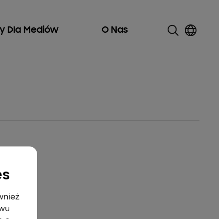
ły Dla Mediów
O Nas
es
wnież
twu