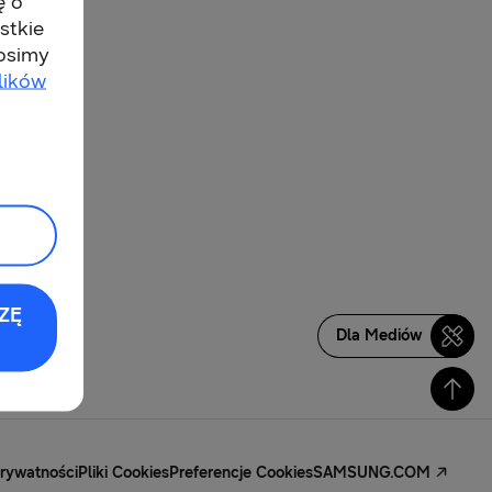
ę o
stkie
rosimy
lików
ZĘ
Dla Mediów
Prywatności
Pliki Cookies
Preferencje Cookies
SAMSUNG.COM