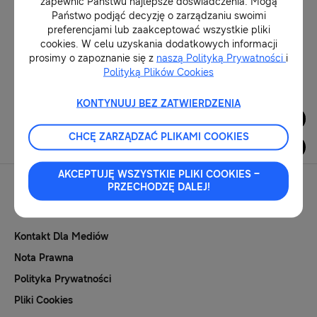
zapewnić Państwu najlepsze doświadczenia. Mogą
Państwo podjąć decyzję o zarządzaniu swoimi
preferencjami lub zaakceptować wszystkie pliki
23-09-2024
cookies. W celu uzyskania dodatkowych informacji
prosimy o zapoznanie się z
naszą Polityką Prywatności
i
Polityką Plików Cookies
1
KONTYNUUJ BEZ ZATWIERDZENIA
Dla Mediów
CHCĘ ZARZĄDZAĆ PLIKAMI COOKIES
AKCEPTUJĘ WSZYSTKIE PLIKI COOKIES –
PRZECHODZĘ DALEJ!
Kontakt Dla Mediów
Nota Prawna
Polityka Prywatności
Pliki Cookies