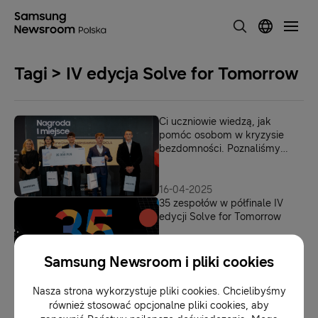
Tagi > IV edycja Solve for Tomorrow
Ci uczniowie wiedzą, jak
pomóc osobom w kryzysie
bezdomności. Poznaliśmy
zwycięzców IV edycji Solve for
Tomorrow
16-04-2025
‎35 zespołów w półfinale IV
edycji Solve for Tomorrow
Samsung Newsroom i pliki cookies
28-11-2024
Chcesz zdobyć kompetencje
Nasza strona wykorzystuje pliki cookies. Chcielibyśmy
przyszłości? Weź udział w IV
również stosować opcjonalne pliki cookies, aby
edycji Solve for Tomorrow