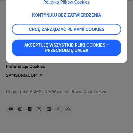
Polityką Plików Cookies
KONTYNUUJ BEZ ZATWIERDZENIA
CHCĘ ZARZĄDZAĆ PLIKAMI COOKIES
Kontakt Dla Mediów
Nota Prawna
AKCEPTUJĘ WSZYSTKIE PLIKI COOKIES –
Polityka Prywatności
PRZECHODZĘ DALEJ!
Pliki Cookies
Preferencje Cookies
SAMSUNG.COM
Copyright© SAMSUNG Wszelkie Prawa Zastrzeżone.