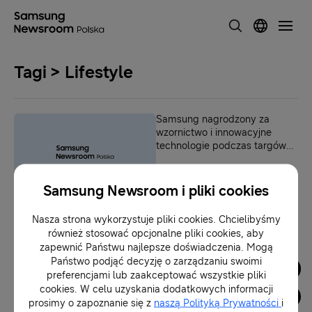
Tagi > Lifestyle
Samsung nagrodzony za
wzornictwo i innowacyjne
technologie podczas targów
CES 2017
16-01-2017
Samsung Newsroom i pliki cookies
Nasza strona wykorzystuje pliki cookies. Chcielibyśmy
1
również stosować opcjonalne pliki cookies, aby
zapewnić Państwu najlepsze doświadczenia. Mogą
Państwo podjąć decyzję o zarządzaniu swoimi
Dla Mediów
preferencjami lub zaakceptować wszystkie pliki
cookies. W celu uzyskania dodatkowych informacji
prosimy o zapoznanie się z
naszą Polityką Prywatności
i