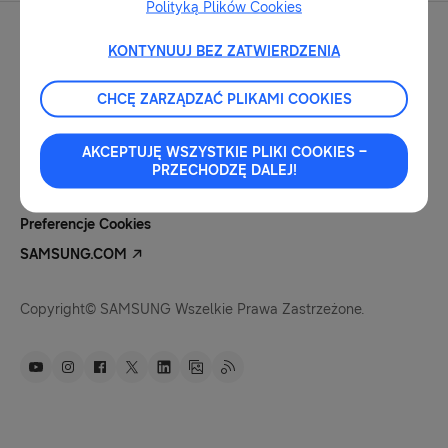
Polityką Plików Cookies
KONTYNUUJ BEZ ZATWIERDZENIA
CHCĘ ZARZĄDZAĆ PLIKAMI COOKIES
Kontakt Dla Mediów
Nota Prawna
AKCEPTUJĘ WSZYSTKIE PLIKI COOKIES –
Polityka Prywatności
PRZECHODZĘ DALEJ!
Pliki Cookies
Preferencje Cookies
SAMSUNG.COM
Copyright© SAMSUNG Wszelkie Prawa Zastrzeżone.