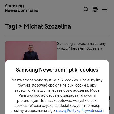
Tagi > Michał Szczelina
Samsung zaprasza na salony
wraz z Marcinem Szczeliną
06-12-2024
Samsung Newsroom i pliki cookies
Nasza strona wykorzystuje pliki cookies. Chcielibyśmy
1
również stosować opcjonalne pliki cookies, aby
zapewnić Państwu najlepsze doświadczenia. Mogą
Państwo podjąć decyzję o zarządzaniu swoimi
Dla Mediów
preferencjami lub zaakceptować wszystkie pliki
cookies. W celu uzyskania dodatkowych informacji
prosimy o zapoznanie się z
naszą Polityką Prywatności
i