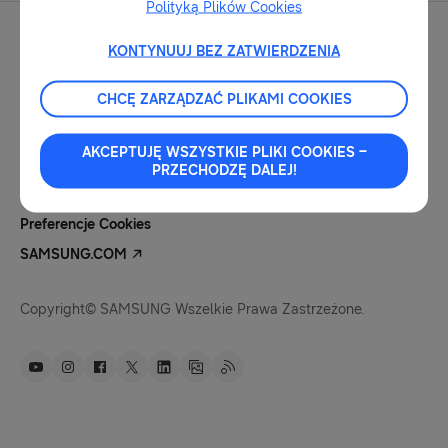
Polityką Plików Cookies
KONTYNUUJ BEZ ZATWIERDZENIA
CHCĘ ZARZĄDZAĆ PLIKAMI COOKIES
Kontakt Dla Mediów
Nota Prawna
AKCEPTUJĘ WSZYSTKIE PLIKI COOKIES –
Polityka Prywatności
PRZECHODZĘ DALEJ!
Pliki Cookies
Preferencje Cookies
SAMSUNG.COM
Copyright© SAMSUNG Wszelkie Prawa Zastrzeżone.