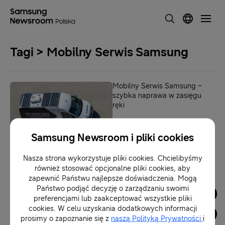
Tagi > Mobilny Serwis Samsung
Mobilny Serwis Samsung –
szybka naprawa w zasięgu
ręki
16-07-2025
Samsung Newsroom i pliki cookies
Nasza strona wykorzystuje pliki cookies. Chcielibyśmy
1
również stosować opcjonalne pliki cookies, aby
zapewnić Państwu najlepsze doświadczenia. Mogą
Państwo podjąć decyzję o zarządzaniu swoimi
Dla Mediów
preferencjami lub zaakceptować wszystkie pliki
cookies. W celu uzyskania dodatkowych informacji
prosimy o zapoznanie się z
naszą Polityką Prywatności
i