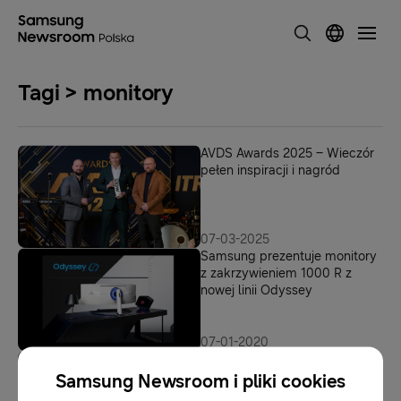
Tagi > monitory
AVDS Awards 2025 – Wieczór
pełen inspiracji i nagród
07-03-2025
Samsung prezentuje monitory
z zakrzywieniem 1000 R z
nowej linii Odyssey
07-01-2020
5 powodów, dla których warto
przyjść na Electronics Show
Samsung Newsroom i pliki cookies