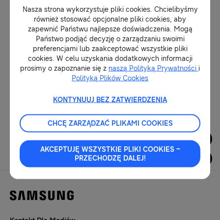
Nasza strona wykorzystuje pliki cookies. Chcielibyśmy
również stosować opcjonalne pliki cookies, aby
09-05-2019
zapewnić Państwu najlepsze doświadczenia. Mogą
70 szkół w Polsce zostało
Państwo podjąć decyzję o zarządzaniu swoimi
wyróżnionych przez firmę
preferencjami lub zaakceptować wszystkie pliki
Samsung
cookies. W celu uzyskania dodatkowych informacji
prosimy o zapoznanie się z
naszą Polityką Prywatności
i
Polityką Plików Cookies
23-01-2017
KONTYNUUJ BEZ ZATWIERDZENIA
1
CHCĘ ZARZĄDZAĆ PLIKAMI COOKIES
Dla Mediów
AKCEPTUJĘ WSZYSTKIE PLIKI COOKIES –
PRZECHODZĘ DALEJ!