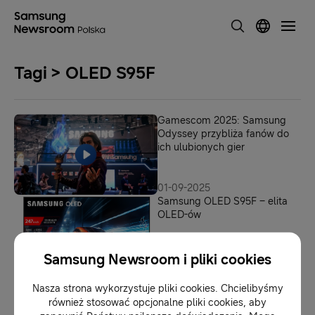
Tagi > OLED S95F
Gamescom 2025: Samsung
Odyssey przybliża fanów do
ich ulubionych gier
01-09-2025
Samsung OLED S95F – elita
OLED-ów
Samsung Newsroom i pliki cookies
01-09-2025
Telewizory Samsung dla
Nasza strona wykorzystuje pliki cookies. Chcielibyśmy
graczy
również stosować opcjonalne pliki cookies, aby