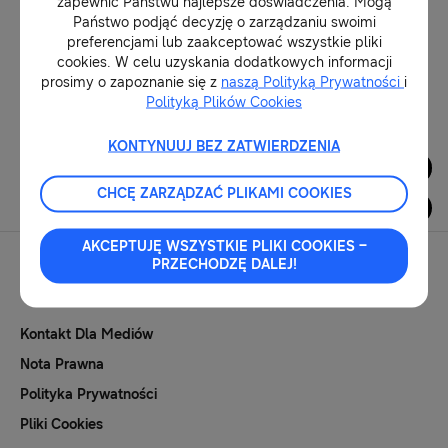
zapewnić Państwu najlepsze doświadczenia. Mogą
Państwo podjąć decyzję o zarządzaniu swoimi
preferencjami lub zaakceptować wszystkie pliki
07-08-2025
cookies. W celu uzyskania dodatkowych informacji
prosimy o zapoznanie się z
naszą Polityką Prywatności
i
Polityką Plików Cookies
1
KONTYNUUJ BEZ ZATWIERDZENIA
Dla Mediów
CHCĘ ZARZĄDZAĆ PLIKAMI COOKIES
AKCEPTUJĘ WSZYSTKIE PLIKI COOKIES –
PRZECHODZĘ DALEJ!
Kontakt Dla Mediów
Nota Prawna
Polityka Prywatności
Pliki Cookies