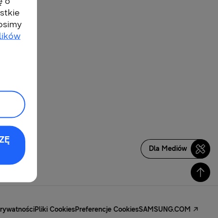
ę o
stkie
rosimy
lików
ZĘ
Dla Mediów
Prywatności
Pliki Cookies
Preferencje Cookies
SAMSUNG.COM