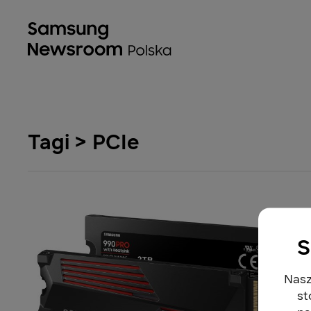
Tagi > PCIe
S
Nasz
st