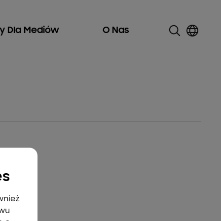
ły Dla Mediów
O Nas
es
wnież
twu