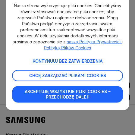
Nasza strona wykorzystuje pliki cookies. Chcielibyśmy
również stosować opcjonalne pliki cookies, aby
16-02-2026
zapewnić Państwu najlepsze doświadczenia. Mogą
3 sposoby na to jak miłośnicy
Państwo podjąć decyzję o zarządzaniu swoimi
zwierząt mogą ułatwić sobie
preferencjami lub zaakceptować wszystkie pliki
życie.
cookies. W celu uzyskania dodatkowych informacji
prosimy o zapoznanie się z
naszą Polityką Prywatności
i
Polityką Plików Cookies
19-07-2023
KONTYNUUJ BEZ ZATWIERDZENIA
1
CHCĘ ZARZĄDZAĆ PLIKAMI COOKIES
Dla Mediów
AKCEPTUJĘ WSZYSTKIE PLIKI COOKIES –
PRZECHODZĘ DALEJ!