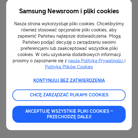
Samsung Newsroom i pliki cookies
22-03-2017
Złote VILLE dla produktów
Nasza strona wykorzystuje pliki cookies. Chcielibyśmy
marki Samsung
również stosować opcjonalne pliki cookies, aby
zapewnić Państwu najlepsze doświadczenia. Mogą
Państwo podjąć decyzję o zarządzaniu swoimi
preferencjami lub zaakceptować wszystkie pliki
10-03-2017
cookies. W celu uzyskania dodatkowych informacji
QLED to pierwsze telewizory,
prosimy o zapoznanie się z
naszą Polityką Prywatności
i
które dzięki technologii
Polityką Plików Cookies
Quantum Dot oddają pełne
natężenie kolorów
KONTYNUUJ BEZ ZATWIERDZENIA
06-03-2017
CHCĘ ZARZĄDZAĆ PLIKAMI COOKIES
1
AKCEPTUJĘ WSZYSTKIE PLIKI COOKIES –
PRZECHODZĘ DALEJ!