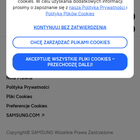
cookies. W celu uzyskania dodatkowych informacji
prosimy o zapoznanie się z
naszą Polityką Prywatności
i
Polityką Plików Cookies
Dla Mediów
KONTYNUUJ BEZ ZATWIERDZENIA
CHCĘ ZARZĄDZAĆ PLIKAMI COOKIES
AKCEPTUJĘ WSZYSTKIE PLIKI COOKIES –
PRZECHODZĘ DALEJ!
Kontakt Dla Mediów
Nota Prawna
Polityka Prywatności
Pliki Cookies
Preferencje Cookies
SAMSUNG.COM
Copyright© SAMSUNG Wszelkie Prawa Zastrzeżone.