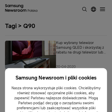
Tagi > Q90
Kup wybrany telewizor
Samsung QLED i skorzystaj z
rabatu na drugi telewizor lub
soundbar
20-04-2020
Telewizor QLED Q90 już w
sprzedaży
Samsung Newsroom i pliki cookies
Nasza strona wykorzystuje pliki cookies. Chcielibyśmy
również stosować opcjonalne pliki cookies, aby
06-05-2019
zapewnić Państwu najlepsze doświadczenia. Mogą
Państwo podjąć decyzję o zarządzaniu swoimi
preferencjami lub zaakceptować wszystkie pliki
1