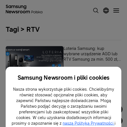
Tagi > RTV
Loteria Samsung: kup
wybrane urządzenie AGD lub
RTV Samsung za min. 500 zł,
zarejestruj je w aplikacji
SmartThings i graj o nagrody
19-05-2025
Samsung Newsroom i pliki cookies
Nasza strona wykorzystuje pliki cookies. Chcielibyśmy
1
również stosować opcjonalne pliki cookies, aby
zapewnić Państwu najlepsze doświadczenia. Mogą
Państwo podjąć decyzję o zarządzaniu swoimi
Dla Mediów
preferencjami lub zaakceptować wszystkie pliki
cookies. W celu uzyskania dodatkowych informacji
prosimy o zapoznanie się z
naszą Polityką Prywatności
i