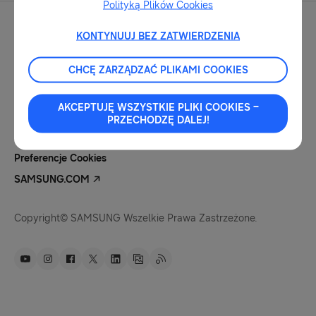
Polityką Plików Cookies
KONTYNUUJ BEZ ZATWIERDZENIA
CHCĘ ZARZĄDZAĆ PLIKAMI COOKIES
Kontakt Dla Mediów
Nota Prawna
AKCEPTUJĘ WSZYSTKIE PLIKI COOKIES –
Polityka Prywatności
PRZECHODZĘ DALEJ!
Pliki Cookies
Preferencje Cookies
SAMSUNG.COM
Copyright© SAMSUNG Wszelkie Prawa Zastrzeżone.