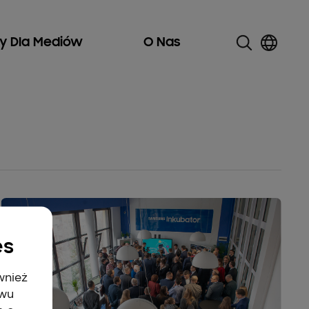
ły Dla Mediów
O Nas
es
wnież
twu