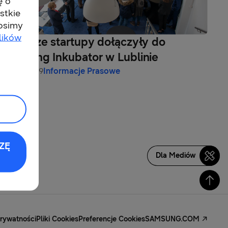
ę o
stkie
rosimy
lików
Pierwsze startupy dołączyły do
Samsung Inkubator w Lublinie
10-04-2019
Informacje Prasowe
ZĘ
Dla Mediów
Prywatności
Pliki Cookies
Preferencje Cookies
SAMSUNG.COM