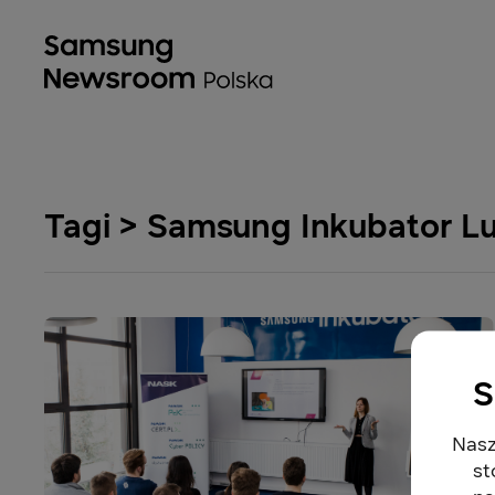
Tagi > Samsung Inkubator Lu
S
Nasz
st