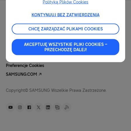
Polityką Plików Cookies
KONTYNUUJ BEZ ZATWIERDZENIA
CHCĘ ZARZĄDZAĆ PLIKAMI COOKIES
Kontakt Dla Mediów
Nota Prawna
AKCEPTUJĘ WSZYSTKIE PLIKI COOKIES –
Polityka Prywatności
PRZECHODZĘ DALEJ!
Pliki Cookies
Preferencje Cookies
SAMSUNG.COM
Copyright© SAMSUNG Wszelkie Prawa Zastrzeżone.