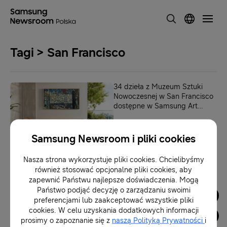
Tagi > San Francisco
34 dzieła z Muzeum Sztuki
Nowoczesnej w San Francisco
dostępne w Samsung Art
Store
09-04-2026
Samsung Newsroom i pliki cookies
Nasza strona wykorzystuje pliki cookies. Chcielibyśmy
1
również stosować opcjonalne pliki cookies, aby
zapewnić Państwu najlepsze doświadczenia. Mogą
Państwo podjąć decyzję o zarządzaniu swoimi
Dla Mediów
preferencjami lub zaakceptować wszystkie pliki
cookies. W celu uzyskania dodatkowych informacji
prosimy o zapoznanie się z
naszą Polityką Prywatności
i