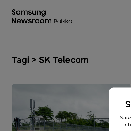
Tagi > SK Telecom
S
Nasz
st