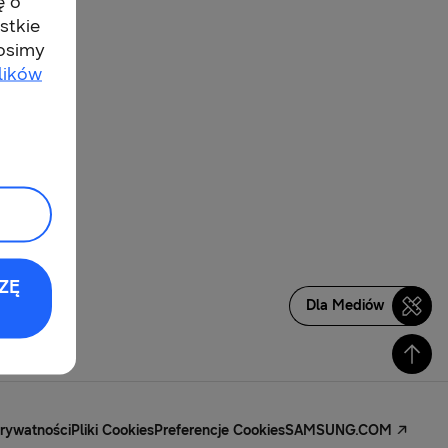
ę o
stkie
rosimy
lików
ZĘ
Dla Mediów
Prywatności
Pliki Cookies
Preferencje Cookies
SAMSUNG.COM