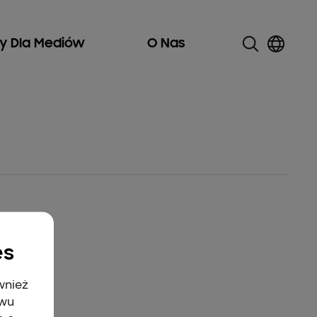
ły Dla Mediów
O Nas
es
wnież
twu