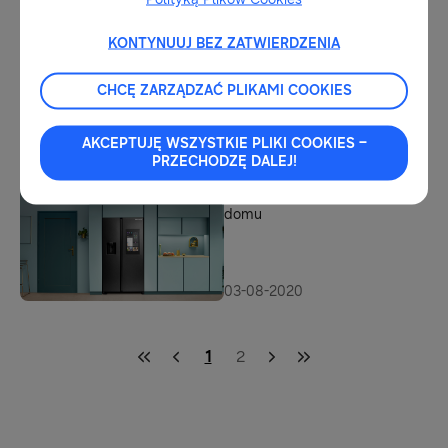
konsumentom jednocześnie
wygodę i bardziej
zrównoważone jutro.
KONTYNUUJ BEZ ZATWIERDZENIA
07-06-2023
Letnie pranie firanek: ręcznie
CHCĘ ZARZĄDZAĆ PLIKAMI COOKIES
czy w pralce?
AKCEPTUJĘ WSZYSTKIE PLIKI COOKIES –
PRZECHODZĘ DALEJ!
02-06-2023
Lodówka – inteligentne serce
domu
03-08-2020
1
2