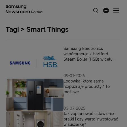
Tagi > Smart Things
Samsung Electronics
współpracuje z Hartford
Steam Boiler (HSB) w celu
wprowadzenia oszczędności
do inteligentnego domu
09-01-2026
Lodówka, która sama
rozpoznaje produkty? To
możliwe
03-07-2025
Jak zaplanować ustawienie
pralki i czy warto inwestować
w suszarkę?