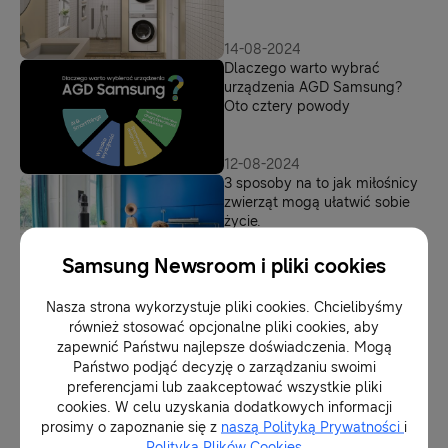
14-08-2024
Dlaczego warto wybrać
urządzenia AGD Samsung?
Oto cztery powody
12-08-2024
3 sposoby na to jak miłośnicy
zwierząt mogą ułatwić sobie
życie.
Samsung Newsroom i pliki cookies
19-07-2023
Najnowszy i najmocniejszy
Nasza strona wykorzystuje pliki cookies. Chcielibyśmy
odkurzacz bezprzewodowy
również stosować opcjonalne pliki cookies, aby
Samsung – Bespoke Jet™ AI
zapewnić Państwu najlepsze doświadczenia. Mogą
Państwo podjąć decyzję o zarządzaniu swoimi
preferencjami lub zaakceptować wszystkie pliki
21-06-2023
cookies. W celu uzyskania dodatkowych informacji
Samsung prezentuje
prosimy o zapoznanie się z
naszą Polityką Prywatności
i
technologie, które zapewniają
Polityką Plików Cookies