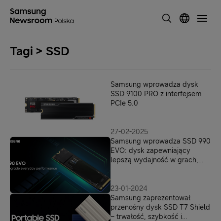
Tagi > SSD
Samsung wprowadza dysk
SSD 9100 PRO z interfejsem
PCIe 5.0
27-02-2025
Samsung wprowadza SSD 990
EVO: dysk zapewniający
lepszą wydajność w grach,
biznesie i pracy twórczej
23-01-2024
Samsung zaprezentował
przenośny dysk SSD T7 Shield
– trwałość, szybkość i