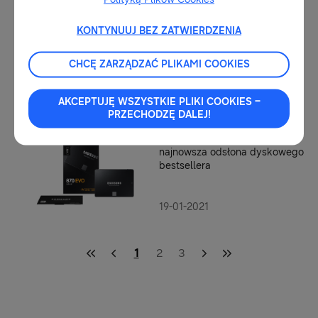
nawet 500 PLN zniżki na
zakupy
KONTYNUUJ BEZ ZATWIERDZENIA
28-04-2021
Samsung 980 SSD NVMe –
CHCĘ ZARZĄDZAĆ PLIKAMI COOKIES
wydajny i przystępny
AKCEPTUJĘ WSZYSTKIE PLIKI COOKIES –
PRZECHODZĘ DALEJ!
09-03-2021
Samsung 870 EVO –
najnowsza odsłona dyskowego
bestsellera
19-01-2021
1
2
3