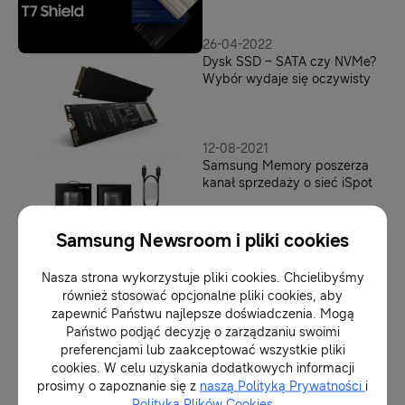
wydajność w pracy kreatywnej
i w terenie
26-04-2022
Dysk SSD – SATA czy NVMe?
Wybór wydaje się oczywisty
12-08-2021
Samsung Memory poszerza
kanał sprzedaży o sieć iSpot
Samsung Newsroom i pliki cookies
24-06-2021
To najlepszy moment na
Nasza strona wykorzystuje pliki cookies. Chcielibyśmy
zakup SSD
również stosować opcjonalne pliki cookies, aby
zapewnić Państwu najlepsze doświadczenia. Mogą
Państwo podjąć decyzję o zarządzaniu swoimi
preferencjami lub zaakceptować wszystkie pliki
20-05-2021
cookies. W celu uzyskania dodatkowych informacji
Samsung Supercharge Week:
prosimy o zapoznanie się z
naszą Polityką Prywatności
i
zyskaj bon podarunkowy i
Polityką Plików Cookies