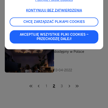
KONTYNUUJ BEZ ZATWIERDZENIA
10-05-2022
71 nagród i wyróżnień iF
CHCĘ ZARZĄDZAĆ PLIKAMI COOKIES
Design dla firmy Samsung
AKCEPTUJĘ WSZYSTKIE PLIKI COOKIES –
PRZECHODZĘ DALEJ!
19-04-2022
Samsung The Freestyle już
dostępny w Polsce
13-04-2022
1
2
3