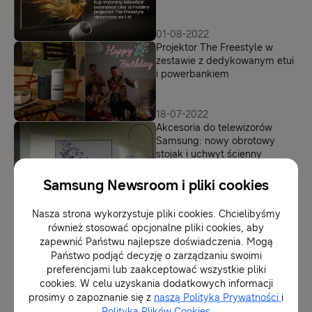
01-08-2022
Projektor The Freestyle w
zestawie z dedykowanym etui
i powerbankiem
18-07-2022
Akcesoria do telewizorów
Samsung: nowy obrotowy
stojak i uchwyt ścienny
Samsung Newsroom i pliki cookies
13-06-2022
Ewolucja serii telewizorów
Nasza strona wykorzystuje pliki cookies. Chcielibyśmy
Lifestyle. W tym roku do
również stosować opcjonalne pliki cookies, aby
wyboru jest aż sześć
zapewnić Państwu najlepsze doświadczenia. Mogą
produktów
Państwo podjąć decyzję o zarządzaniu swoimi
preferencjami lub zaakceptować wszystkie pliki
02-06-2022
cookies. W celu uzyskania dodatkowych informacji
Kino i imprezy pod gwiazdami
prosimy o zapoznanie się z
naszą Polityką Prywatności
i
Polityką Plików Cookies