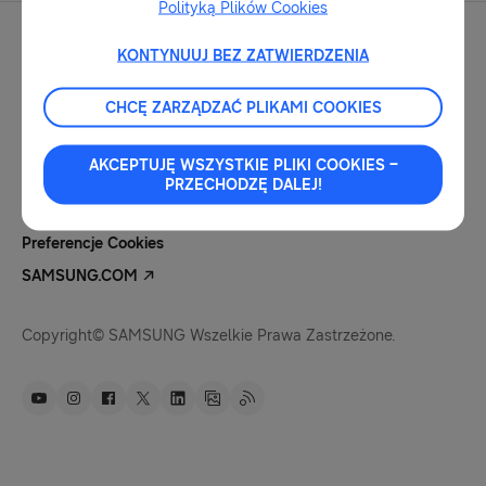
Polityką Plików Cookies
KONTYNUUJ BEZ ZATWIERDZENIA
CHCĘ ZARZĄDZAĆ PLIKAMI COOKIES
Kontakt Dla Mediów
Nota Prawna
AKCEPTUJĘ WSZYSTKIE PLIKI COOKIES –
Polityka Prywatności
PRZECHODZĘ DALEJ!
Pliki Cookies
Preferencje Cookies
SAMSUNG.COM
Copyright© SAMSUNG Wszelkie Prawa Zastrzeżone.