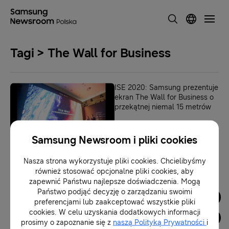
Tagi > The Wall for Business
ISE 2020: Samsung prezentuje
ekran The Wall for Business o
przekątnej niemal 15 metrów
12-02-2020
Samsung Newsroom i pliki cookies
Nasza strona wykorzystuje pliki cookies. Chcielibyśmy
1
również stosować opcjonalne pliki cookies, aby
zapewnić Państwu najlepsze doświadczenia. Mogą
Państwo podjąć decyzję o zarządzaniu swoimi
Dla Mediów
preferencjami lub zaakceptować wszystkie pliki
cookies. W celu uzyskania dodatkowych informacji
prosimy o zapoznanie się z
naszą Polityką Prywatności
i