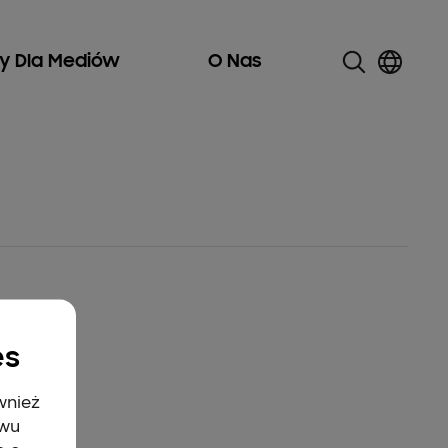
ły Dla Mediów
O Nas
es
wnież
twu