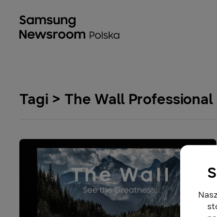
Tagi > The Wall Professional
S
Nasz
st