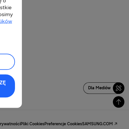
ę o
stkie
rosimy
lików
ZĘ
Dla Mediów
Prywatności
Pliki Cookies
Preferencje Cookies
SAMSUNG.COM