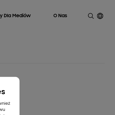
ły Dla Mediów
O Nas
es
wnież
twu