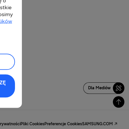
ę o
stkie
rosimy
lików
ZĘ
Dla Mediów
Prywatności
Pliki Cookies
Preferencje Cookies
SAMSUNG.COM