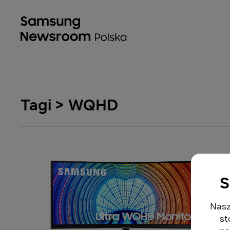
Tagi > WQHD
S
Nasz
st