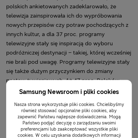
polskich ankietowanych zadeklarowało, że
telewizja zainspirowała ich do wypróbowania
nowych przepisów czy potraw pochodzących z
innych kultur, a dla 37 proc. programy
telewizyjne stały się inspiracją do wyboru
podróżniczej destynacji – takiej, której wcześniej
nie brali pod uwagę. Programy telewizyjne stały
się także dużym przyczynkiem do zmiany
postaw żywieniowych. Aż 47 proc. Polaków –
najwięcej spośród wszystkich narodowości
Samsung Newsroom i pliki cookies
biorących udział w badaniu – przyznało, że
Nasza strona wykorzystuje pliki cookies. Chcielibyśmy
dzięki programom zmieniło swoją dietę, a 38
również stosować opcjonalne pliki cookies, aby
proc. – podejście do zdrowia i aktywności
zapewnić Państwu najlepsze doświadczenia. Mogą
Państwo podjąć decyzję o zarządzaniu swoimi
fizycznej. Dla porównania – programy
preferencjami lub zaakceptować wszystkie pliki
telewizyjne przyczyniły się do zmiany diety tylko
cookies. W celu uzyskania dodatkowych informacji