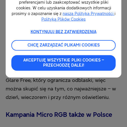
preferencjami lub zaakceptować wszystkie pliki
materiale źródłowym są wyblakłe.
cookies. W celu uzyskania dodatkowych informacji
prosimy o zapoznanie się z
naszą Polityką Prywatności
i
Polityką Plików Cookies
Kampania podkreśla również różnorodne
doświadczenia widzów, w tym Tryb AI Piłka
KONTYNUUJ BEZ ZATWIERDZENIA
Nożna, który pozwala wyciszyć komentarz i w
CHCĘ ZARZĄDZAĆ PLIKAMI COOKIES
pełni zanurzyć się w meczu, oraz Vision AI
Companion, dostarczający w czasie
AKCEPTUJĘ WSZYSTKIE PLIKI COOKIES –
rzeczywistym statystyki zawodników i
PRZECHODZĘ DALEJ!
ulubionych drużyn. Do tego matowy ekran z
Glare Free, który ogranicza odblaski, więc
można skupić się na tym, co najważniejsze – w
dzień, wieczorem i przy różnym oświetleniu.
Kampania Micro RGB także w Polsce