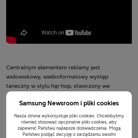
Centralnym elementem reklamy jest
widowiskowy, wielkoformatowy występ
taneczny w stylu hip-hop, stworzony we
współpracy ze znanym choreografem Sergio
Samsung Newsroom i pliki cookies
Reisem. Materiał wizualnie ożywia ogromną
liczbę czerwonych, zielonych i niebieskich
Nasza strona wykorzystuje pliki cookies. Chcielibyśmy
również stosować opcjonalne pliki cookies, aby
podświetleń Micro RGB oraz AI, która nimi
zapewnić Państwu najlepsze doświadczenia. Mogą
steruje i wzmacnia je wtedy, gdy kolory w
Państwo podjąć decyzję o zarządzaniu swoimi