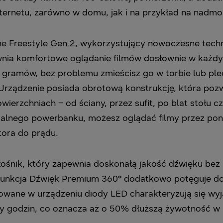
nternetu, zarówno w domu, jak i na przykład na nadm
 Freestyle Gen.2, wykorzystujący nowoczesne technol
ia komfortowe oglądanie filmów dosłownie w każdyc
 gramów, bez problemu zmieścisz go w torbie lub pl
rządzenie posiada obrotową konstrukcję, która poz
ierzchniach – od ściany, przez sufit, po blat stołu c
jalnego powerbanku, możesz oglądać filmy przez pon
tora do prądu.
śnik, który zapewnia doskonałą jakość dźwięku bez 
unkcja Dźwięk Premium 360° dodatkowo potęguje do
sowane w urządzeniu diody LED charakteryzują się wyj
cy godzin, co oznacza aż o 50% dłuższą żywotność w