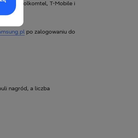
Orange, Polkomtel, T-Mobile i
samsung.pl
po zalogowaniu do
i ‎nagród, a liczba