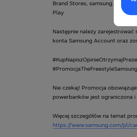
Brand Stores, samsung.pl. ‎lub 
‎Play.‎
Następnie należy zarejestrować 
konta Samsung Account ‎oraz zos
‎#KupNapiszOpinieOtrzymajPreze
‎‎#PromocjaTheFreestyleSamsun
Nie czekaj! Promocja obowiązuje 
powerbanków jest ograniczona i 
Więcej szczegółów na temat promo
https://www.samsung.com/pl/ca