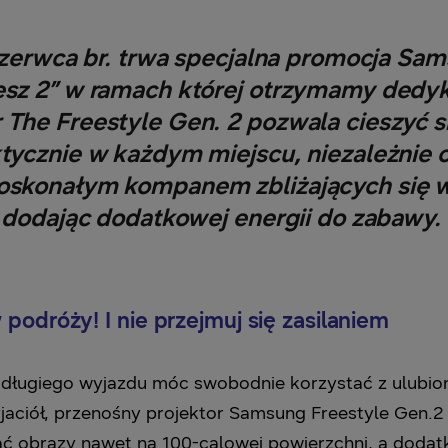
czerwca br. trwa specjalna promocja Sam
cesz 2” w ramach ‎której otrzymamy ded
he Freestyle Gen. 2 pozwala cieszyć się
ycznie w każdym miejscu, niezależnie od
doskonałym kompanem zbliżających się 
dodając dodatkowej energii do zabawy. ‎
 podróży!
I nie przejmuj się zasilaniem
 długiego wyjazdu móc swobodnie korzystać z ulubio
yjaciół, przenośny projektor Samsung Freestyle Gen.2 
ać obrazy nawet na 100-calowej powierzchni, a doda