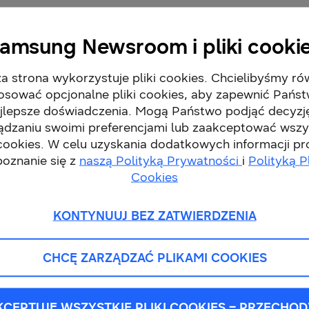
amsung Newsroom i pliki cooki
czenie projektora do powerbanka pozwala na dłuższe
s podróży. Obecnie taki powerbank, którego cena wyno
a strona wykorzystuje pliki cookies. Chcielibyśmy ró
nej promocji Samsung, która upływa z końcem czer
osować opcjonalne pliki cookies, aby zapewnić Pańs
jlepsze doświadczenia. Mogą Państwo podjąć decyzj
ądzaniu swoimi preferencjami lub zaakceptować wszy
dzieć o tym urządzeniu. Freestyle to również intelige
 cookies. W celu uzyskania dodatkowych informacji p
orów Samsung. Umożliwia on dostęp do popularnych apl
poznanie się z
naszą Polityką Prywatności
i
Polityką P
h, oferujących filmy, transmisje sportowe, informacje 
Cookies
, aby korzystać z bogatej biblioteki dostępnych treśc
KONTYNUUJ BEZ ZATWIERDZENIA
i „The Freestyle – Oglądaj, gdzie chcesz 2”?
CHCĘ ZARZĄDZAĆ PLIKAMI COOKIES
iosennej oferty promocyjnej Samsung, należy dokona
 sieci sprzedaży: Media Expert, RTV Euro AGD, Media
KCEPTUJĘ WSZYSTKIE PLIKI COOKIES – PRZECHOD