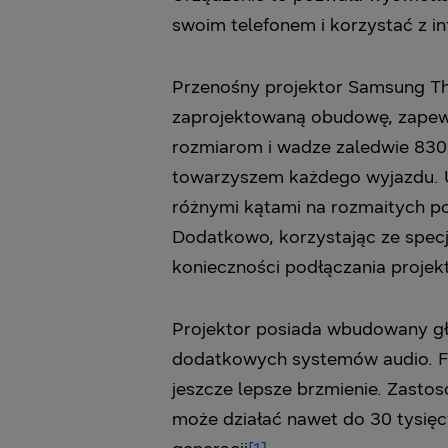
swoim telefonem i korzystać z i
Przenośny projektor Samsung The
zaprojektowaną obudowę, zapewn
rozmiarom i wadze zaledwie 830
towarzyszem każdego wyjazdu. U
różnymi kątami na rozmaitych pow
Dodatkowo, korzystając ze spec
konieczności podłączania projek
Projektor posiada wbudowany gło
dodatkowych systemów audio. F
jeszcze lepsze brzmienie. Zasto
może działać nawet do 30 tysię