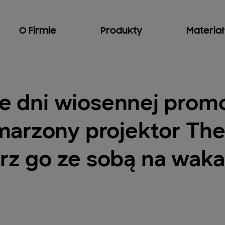
O Firmie
Produkty
Materia
ie dni wiosennej prom
arzony projektor The
erz go ze sobą na waka