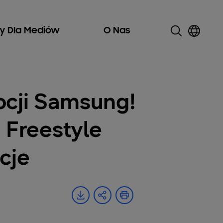
ły Dla Mediów
O Nas
ocji Samsung!
 Freestyle
cje