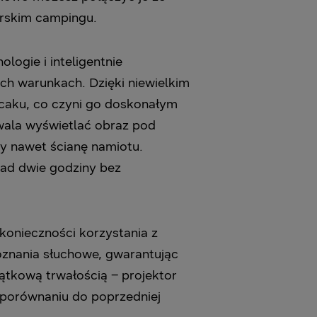
orskim campingu.
ogie i inteligentnie
h warunkach. Dzięki niewielkim
ecaku, co czyni go doskonałym
wala wyświetlać obraz pod
zy nawet ścianę namiotu.
ad dwie godziny bez
konieczności korzystania z
znania słuchowe, gwarantując
ątkową trwałością – projektor
 porównaniu do poprzedniej