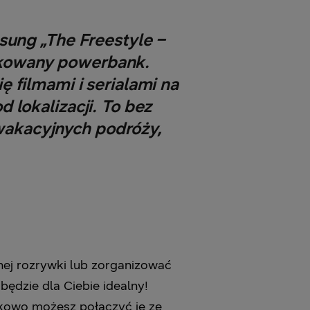
sung „The Freestyle –
ykowany powerbank.
 filmami i serialami na
 lokalizacji. To bez
wakacyjnych podróży,
nej rozrywki lub zorganizować
będzie dla Ciebie idealny!
tkowo możesz połączyć je ze