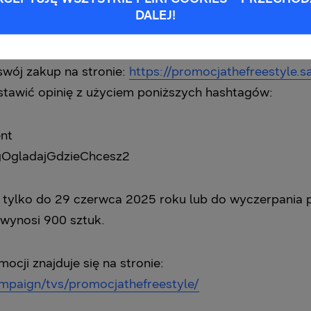
w salonie jednego z operatorów telekomunikacyjnych: 
DALEJ!
swój zakup na stronie:
https://promocjathefreestyle.
tawić opinię z użyciem poniższych hashtagów:‎
nt
gOgladajGdzieChcesz‎2
tylko do 29 czerwca 2025 roku lub do wyczerpania pul
wynosi 900 sztuk. ‎
cji znajduje się na stronie:‎
mpaign/tvs/promocjathefreestyle/