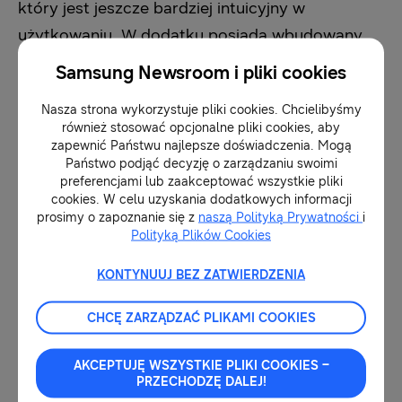
który jest jeszcze bardziej intuicyjny w
użytkowaniu. W dodatku posiada wbudowany
Hub IoT, dzięki któremu domowy ekosystem
Samsung Newsroom i pliki cookies
połączonych urządzeń można zbudować bez
Nasza strona wykorzystuje pliki cookies. Chcielibyśmy
dodatkowych modułów zewnętrznych.
również stosować opcjonalne pliki cookies, aby
zapewnić Państwu najlepsze doświadczenia. Mogą
Państwo podjąć decyzję o zarządzaniu swoimi
Wygoda i bezpieczeństwo to jedne z
preferencjami lub zaakceptować wszystkie pliki
wyróżników telewizorów Samsung Smart TV.
cookies. W celu uzyskania dodatkowych informacji
prosimy o zapoznanie się z
naszą Polityką Prywatności
i
Bazują one na bezpiecznym systemie
Polityką Plików Cookies
operacyjnym Tizen zabezpieczonym
KONTYNUUJ BEZ ZATWIERDZENIA
rozwiązaniem
Samsung Knox
. Składa się on z
wielu warstw zabezpieczeń, które chronią dane
CHCĘ ZARZĄDZAĆ PLIKAMI COOKIES
przed złośliwym oprogramowaniem i
zagrożeniami. Wysoce wrażliwe informacje,
AKCEPTUJĘ WSZYSTKIE PLIKI COOKIES –
PRZECHODZĘ DALEJ!
takie jak dane biometryczne, kody PIN lub dane