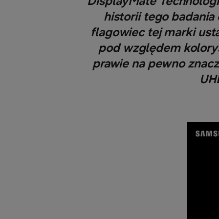
DisplayMate Technologi
historii tego badani
flagowiec tej marki ust
pod względem kolorys
prawie na pewno znacz
UHD