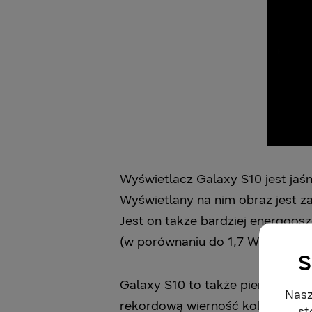
Wyświetlacz Galaxy S10 jest jaś
Wyświetlany na nim obraz jest z
Jest on także bardziej energoo
(w porównaniu do 1,7 W w przyp
S
Galaxy S10 to także pierwsze ur
Nasz
rekordową wierność kolorów, któ
st