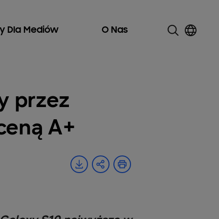
ły Dla Mediów
O Nas
y przez
oceną A+