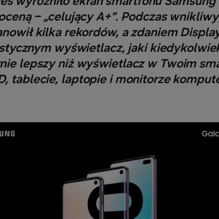
es wyróżniło ekran smartfonu Samsung
a oceną – „celujący A+”. Podczas wnikliw
anowił kilka rekordów, a zdaniem Displa
tycznym wyświetlacz, jaki kiedykolwiek 
nie lepszy niż wyświetlacz w Twoim smar
, tablecie, laptopie i monitorze kompute