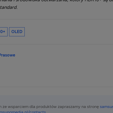
tandard.
10+
OLED
 Prasowe
 ze wsparciem dla produktów zapraszamy na stronę
samsun
msungmedia.pl/contacts
.