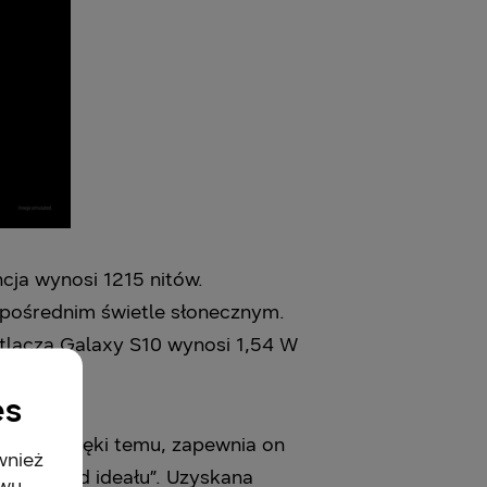
cja wynosi 1215 nitów.
zpośrednim świetle słonecznym.
tlacza Galaxy S10 wynosi 1,54 W
es
10+*. Dzięki temu, zapewnia on
wnież
dbiega od ideału”. Uzyskana
twu