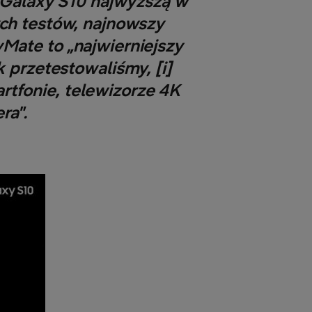
 Galaxy S10 najwyższą w
ych testów, najnowszy
yMate to „najwierniejszy
przetestowaliśmy, [i]
tfonie, telewizorze 4K
ra".