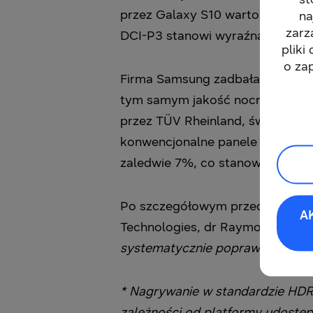
przez Galaxy S10 wartość 0,4 J
na
zarz
DCI-P3 stanowi wyraźną poprawę
pliki
o za
Firma Samsung zadbała również o
tym samym jakość nocnego wypo
przez TÜV Rheinland, światowej 
konwencjonalne panele OLED dla 
zaledwie 7%, co stanowi najniżs
Po szczegółowym przedstawieni
A
Technologies, dr Raymond Soneira
systematycznie poprawia parame
* Nagrywanie w standardzie HDR1
zależności od platformy udostęp