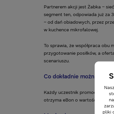
Partnerem akcji jest Żabka – si
segment ten, odpowiada już za
– od dań obiadowych, przez prz
w kuchence mikrofalowej.
To sprawia, że współpraca obu 
przygotowanie posiłków, a ofert
scenariuszu.
S
Co dokładnie można zysk
Nasz
Każdy uczestnik promocji, który
st
na
otrzyma eBon o wartości 50 zł 
zarz
pliki