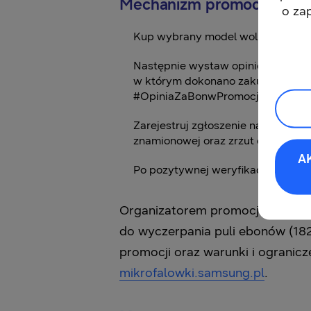
Mechanizm promocji
o za
Kup wybrany model wolnostojącej 
Następnie wystaw opinię o zakupi
w którym dokonano zakupu lub w
#OpiniaZaBonwPromocji.
Zarejestruj zgłoszenie na stronie 
znamionowej oraz zrzut ekranu pot
A
Po pozytywnej weryfikacji otrzyma
Organizatorem promocji jest Sam
do wyczerpania puli ebonów (182
promocji oraz warunki i ogranic
mikrofalowki.samsung.pl
.