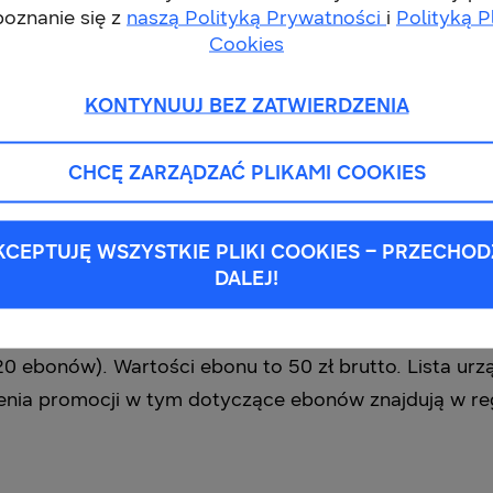
poznanie się z
naszą Polityką Prywatności
i
Polityką P
Cookies
mikrofalówki Samsung w terminie od 04.09.2025 do 31.10.2
KONTYNUUJ BEZ ZATWIERDZENIA
onym produkcie – minimum 200 znaków, w języku polskim, na 
 porównywarce cenowej, pamiętając o dodaniu oznaczeń #P
CHCĘ ZARZĄDZAĆ PLIKAMI COOKIES
mikrofalowki.samsung.pl najpóźniej do 21.11.2025 r. i dołącz d
wierdzający dodanie opinii.
KCEPTUJĘ WSZYSTKIE PLIKI COOKIES – PRZECHOD
sz eBon o wartości 50 zł do Żabki.
DALEJ!
sung Electronics Polska sp. z o.o. Promocja trwa od 
0 ebonów). Wartości ebonu to 50 zł brutto. Lista urz
zenia promocji w tym dotyczące ebonów znajdują w re