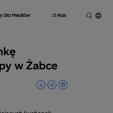
ły Dla Mediów
O Nas
nkę
upy w Żabce