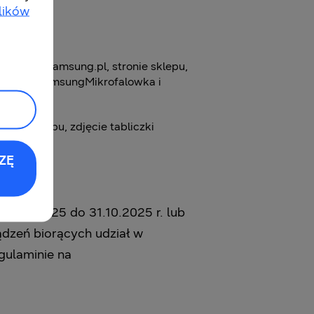
lików
025.
stronie samsung.pl, stronie sklepu,
romocjaSamsungMikrofalowka i
owód zakupu, zdjęcie tabliczki
ZĘ
04.09.2025 do 31.10.2025 r. lub
ądzeń biorących udział w
gulaminie na