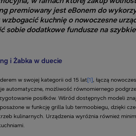
omocyjna, w ramach której zakup wolnos
g premiowany jest eBonem do wykorzys
y wzbogacić kuchnię o nowoczesne urząd
ć sobie dodatkowe fundusze na szybkie
g i Żabka w duecie
derem w swojej kategorii od 15 lat
[1]
, łączą nowoczes
cje automatyczne, możliwość równomiernego podgrz
przygotowanie posiłków. Wśród dostępnych modeli zna
wyposażone w funkcję grilla lub termoobiegu, dzięki 
zeb kulinarnych. Urządzenia wyróżnia również minima
uchniami.