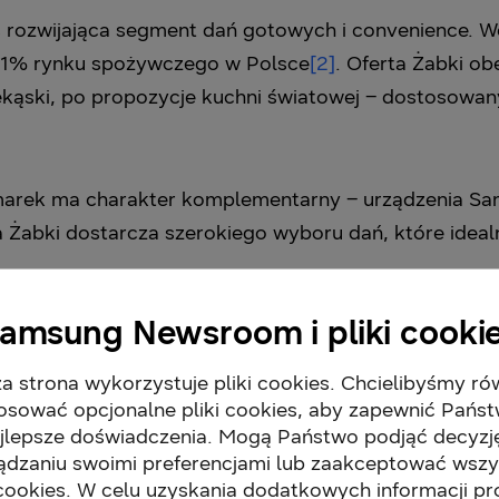
eć rozwijająca segment dań gotowych i convenience.
 31% rynku spożywczego w Polsce
[2]
. Oferta Żabki o
ekąski, po propozycje kuchni światowej – dostosowa
marek ma charakter komplementarny – urządzenia Sa
a Żabki dostarcza szerokiego wyboru dań, które ideal
amsung Newsroom i pliki cooki
ać?
a strona wykorzystuje pliki cookies. Chcielibyśmy ró
 kupi wolnostojącą kuchenkę mikrofalową Samsung i w
osować opcjonalne pliki cookies, aby zapewnić Pańs
jlepsze doświadczenia. Mogą Państwo podjąć decyzj
brutto do wykorzystania w sklepach Żabka. Pula nag
ądzaniu swoimi preferencjami lub zaakceptować wszy
 cookies. W celu uzyskania dodatkowych informacji p