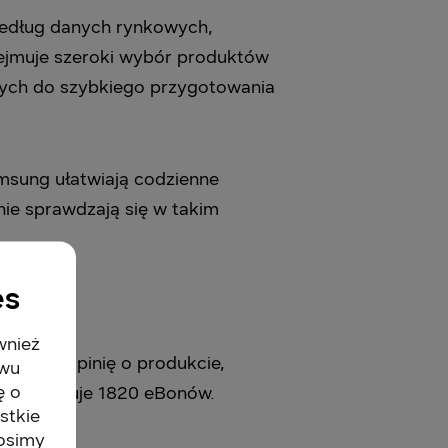
 Według danych rynkowych,
bejmuje szeroki wybór produktów
nych do szybkiego przygotowania
msung ułatwiają codzienne
nie sprawdzają się w takim
es
wnież
ystawi opinię o produkcie,
twu
ę o
ród obejmuje 1820 eBonów.
stkie
rosimy