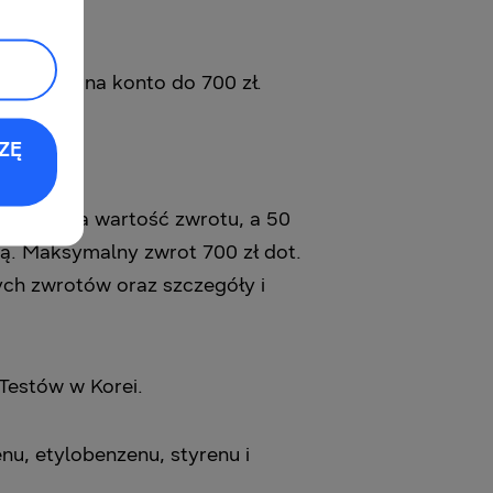
rz zwrot na konto do 700 zł.
ZĘ
maksymalna wartość zwrotu, a 50
ą. Maksymalny zwrot 700 zł dot.
ch zwrotów oraz szczegóły i
Testów w Korei.
, etylobenzenu, styrenu i