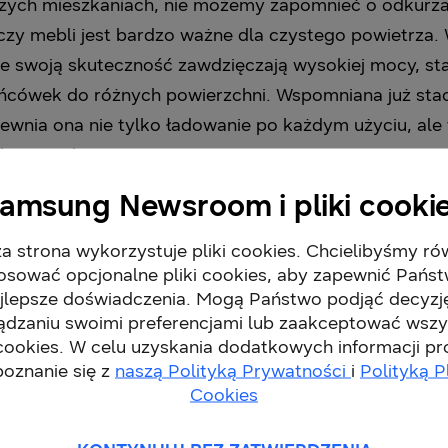
zych mieszkaniach, nie możemy zapomnieć o odkurzan
czy mebli jest bardzo ważne dla czystego powietrza
re swoją skuteczność zawdzięczają wysokiej mocy, sta
ńcówek do różnych powierzchni. Wspomniana już stacj
wnia ona nie tylko ładowanie po każdym użyciu, al
lny worek zamontowany w stacji ogranicza rozprzestrz
st zatem wyjątkowym rozwiązaniem nie tylko dla alerg
amsung Newsroom i pliki cooki
. Dzięki temu dodatkowo dbamy o jakość powietrza 
a strona wykorzystuje pliki cookies. Chcielibyśmy ró
osować opcjonalne pliki cookies, aby zapewnić Pańs
jlepsze doświadczenia. Mogą Państwo podjąć decyzj
zebujesz już teraz i skorzystaj z promocji ze zwrote
ądzaniu swoimi preferencjami lub zaakceptować wszy
 cookies. W celu uzyskania dodatkowych informacji p
odkurzacza bezprzewodowego Samsung Bespoke Jet lu
poznanie się z
naszą Polityką Prywatności
i
Polityką P
Cookies
wa od 26.09 do 5.11.2023 roku. lub do wyczerpania pu