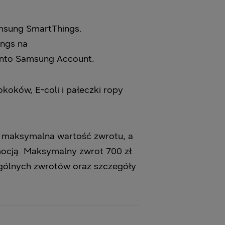
msung SmartThings.
ings na
onto Samsung Account.
oków, E-coli i pałeczki ropy
to maksymalna wartość zwrotu, a
ocją. Maksymalny zwrot 700 zł
gólnych zwrotów oraz szczegóły