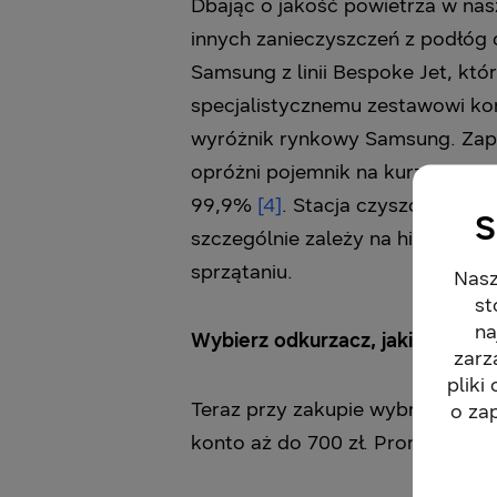
Dbając o jakość powietrza w nas
innych zanieczyszczeń z podłóg 
Samsung z linii Bespoke Jet, któ
specjalistycznemu zestawowi ko
wyróżnik rynkowy Samsung. Zape
opróżni pojemnik na kurz. Specja
99,9%
[4]
. Stacja czyszcząca je
S
szczególnie zależy na higienie
sprzątaniu.
Nasz
st
na
Wybierz odkurzacz, jakiego potr
zarz
pliki
Teraz przy zakupie wybranego 
o za
konto aż do 700 zł. Promocja tr