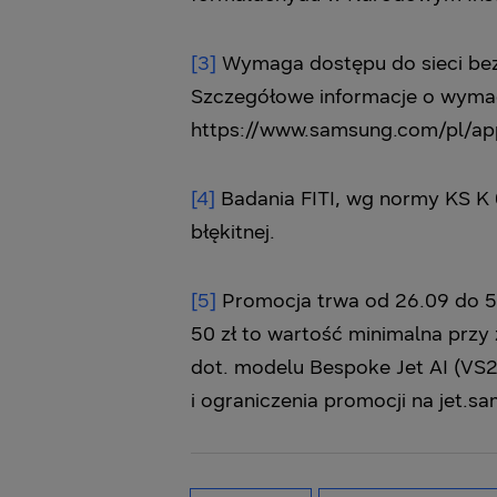
[3]
Wymaga dostępu do sieci bez
Szczegółowe informacje o wymag
https://www.samsung.com/pl/app
[4]
Badania FITI, wg normy KS K 
błękitnej.
[5]
Promocja trwa od 26.09 do 5.
50 zł to wartość minimalna prz
dot. modelu Bespoke Jet AI (VS
i ograniczenia promocji na jet.sa