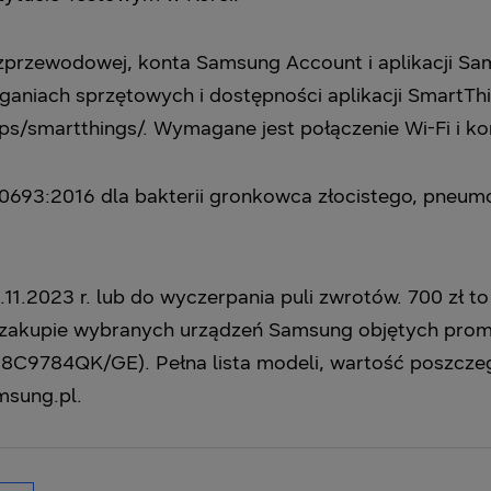
przewodowej, konta Samsung Account i aplikacji Sa
aniach sprzętowych i dostępności aplikacji SmartTh
s/smartthings/. Wymagane jest połączenie Wi-Fi i k
0693:2016 dla bakterii gronkowca złocistego, pneumok
11.2023 r. lub do wyczerpania puli zwrotów. 700 zł 
y zakupie wybranych urządzeń Samsung objętych prom
28C9784QK/GE). Pełna lista modeli, wartość poszcze
msung.pl.