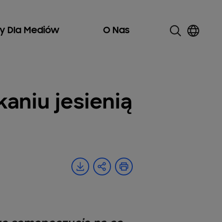
ły Dla Mediów
O Nas
aniu jesienią