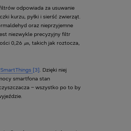
filtrów odpowiada za usuwanie
ki kurzu, pyłki i sierść zwierząt.
 formaldehyd oraz nieprzyjemne
est niezwykle precyzyjny filtr
ści 0,26 ㎛, takich jak roztocza,
i SmartThings
[3]
. Dzięki niej
mocy smartfona stan
czyszczacza – wszystko po to by
yjeździe.