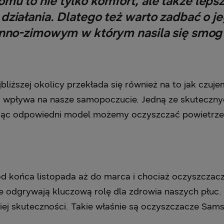
mu to nie tylko komfort, ale także lep
o działania. Dlatego też warto zadbać o j
enno-zimowym w którym nasila się smog
bliższej okolicy przekłada się również na to jak czu
i wpływa na nasze samopoczucie. Jedną ze skutecznych
jąc odpowiedni model możemy oczyszczać powietrze 
 końca listopada aż do marca i chociaż oczyszczacz
ce odgrywają kluczową rolę dla zdrowia naszych płu
ej skuteczności. Takie właśnie są oczyszczacze Sam