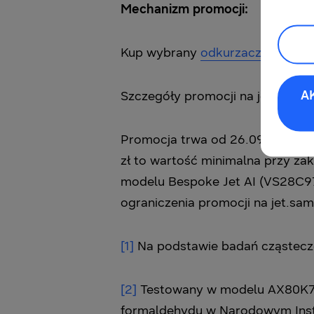
Mechanizm promocji:
Kup wybrany
odkurzacz Jet
lub B
A
Szczegóły promocji na jet.samsu
Promocja trwa od 26.09 do 5.11.
zł to wartość minimalna przy z
modelu Bespoke Jet AI (VS28C97
ograniczenia promocji na jet.sam
[1]
Na podstawie badań cząstecze
[2]
Testowany w modelu AX80K758
formaldehydu w Narodowym Inst