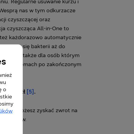
iu. Regularne usuwanie kurzu i
. Wesprą nas w tym odkurzacze
cji czyszczącej oraz
a czyszcząca All-in-One to
e też każdorazowo automatycznie
enianie się bakterii aż do
ików, ale także dla osób którym
es
w naszych domach po zakończonym
wnież
twu
ę o
m do 700 zł
[5]
.
stkie
rosimy
b Jet możesz zyskać zwrot na
lików
li zwrotów.