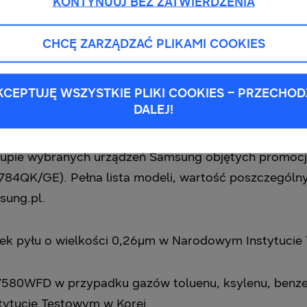
KONTYNUUJ BEZ ZATWIERDZENIA
CHCĘ ZARZĄDZAĆ PLIKAMI COOKIES
espoke Jet w terminie promocji, zostaw opinię i odbie
KCEPTUJĘ WSZYSTKIE PLIKI COOKIES – PRZECHOD
ng.pl.
DALEJ!
2023 r. lub do wyczerpania puli zwrotów. 700 zł to 
akupie wybranych urządzeń Samsung objętych promocj
84QK/GE). Pełna lista modeli, wartość poszczególny
sung.pl.
k pyłu o wielkości 0,26µm w Narodowym Instytucie 
0WFD w przypadku gazów toluenu, ksylenu, benzenu
ytucie Testowym w Korei.