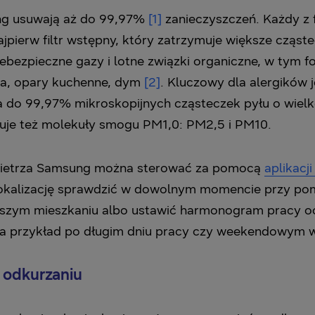
g usuwają aż do 99,97%
[1]
zanieczyszczeń. Każdy z 
jpierw filtr wstępny, który zatrzymuje większe cząstecz
 niebezpieczne gazy i lotne związki organiczne, w tym
gla, opary kuchenne, dym
[2]
. Kluczowy dla alergików j
a do 99,97% mikroskopijnych cząsteczek pyłu o wielko
apuje też molekuły smogu PM1,0: PM2,5 i PM10.
wietrza Samsung można sterować za pomocą
aplikacj
okalizację sprawdzić w dowolnym momencie przy po
aszym mieszkaniu albo ustawić harmonogram pracy o
 przykład po długim dniu pracy czy weekendowym w
 odkurzaniu