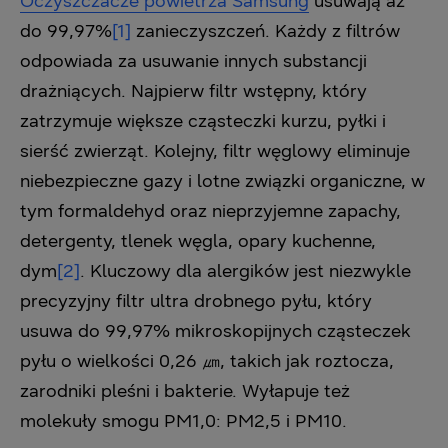
Oczyszczacze powietrza Samsung
usuwają aż
do 99,97%
[1]
zanieczyszczeń. Każdy z filtrów
odpowiada za usuwanie innych substancji
drażniących. Najpierw filtr wstępny, który
zatrzymuje większe cząsteczki kurzu, pyłki i
sierść zwierząt. Kolejny, filtr węglowy eliminuje
niebezpieczne gazy i lotne związki organiczne, w
tym formaldehyd oraz nieprzyjemne zapachy,
detergenty, tlenek węgla, opary kuchenne,
dym
[2]
. Kluczowy dla alergików jest niezwykle
precyzyjny filtr ultra drobnego pyłu, który
usuwa do 99,97% mikroskopijnych cząsteczek
pyłu o wielkości 0,26 ㎛, takich jak roztocza,
zarodniki pleśni i bakterie. Wyłapuje też
molekuły smogu PM1,0: PM2,5 i PM10.