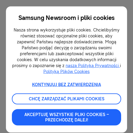
Oczywiście oczyszczaczami powietrza Samsung
Samsung Newsroom i pliki cookies
można sterować za pomocą
aplikacji
SmartThings
[3]
. Dzięki niej możemy bez
Nasza strona wykorzystuje pliki cookies. Chcielibyśmy
również stosować opcjonalne pliki cookies, aby
względu na naszą lokalizację sprawdzić w
zapewnić Państwu najlepsze doświadczenia. Mogą
dowolnym momencie przy pomocy smartfona
Państwo podjąć decyzję o zarządzaniu swoimi
preferencjami lub zaakceptować wszystkie pliki
stan zanieczyszczenia powietrza w naszym
cookies. W celu uzyskania dodatkowych informacji
mieszkaniu albo ustawić harmonogram pracy
prosimy o zapoznanie się z
naszą Polityką Prywatności
i
Polityką Plików Cookies
oczyszczacza. A wszystko po to by móc wrócić
do czystego domu na przykład po długim dniu
KONTYNUUJ BEZ ZATWIERDZENIA
pracy czy weekendowym wyjeździe.
CHCĘ ZARZĄDZAĆ PLIKAMI COOKIES
[1]
Na podstawie badań cząsteczek pyłu o
AKCEPTUJĘ WSZYSTKIE PLIKI COOKIES –
wielkości 0,26µm w Narodowym Instytucie
PRZECHODZĘ DALEJ!
Testów w Korei.