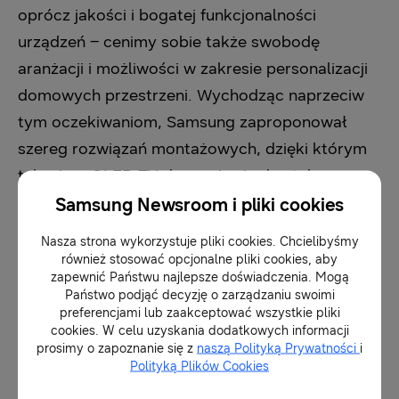
oprócz jakości i bogatej funkcjonalności
urządzeń – cenimy sobie także swobodę
aranżacji i możliwości w zakresie personalizacji
domowych przestrzeni. Wychodząc naprzeciw
tym oczekiwaniom, Samsung zaproponował
szereg rozwiązań montażowych, dzięki którym
telewizor QLED TV dopasuje się do stylu
wnętrza.
Samsung Newsroom i pliki cookies
Nasza strona wykorzystuje pliki cookies. Chcielibyśmy
Jedną z opcji montażowych jest wieszak No
również stosować opcjonalne pliki cookies, aby
zapewnić Państwu najlepsze doświadczenia. Mogą
Gap, który pozwala powiesić telewizor płasko
Państwo podjąć decyzję o zarządzaniu swoimi
przy samej ścianie. Warto podkreślić, że
preferencjami lub zaakceptować wszystkie pliki
cookies. W celu uzyskania dodatkowych informacji
instalacja jest łatwa i szybka. Uchwyt ścienny
prosimy o zapoznanie się z
naszą Polityką Prywatności
i
daje także możliwość skorygowania kąta
Polityką Plików Cookies
ustawienia telewizora już po przymocowaniu go