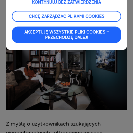
KONTYNUUJ BEZ ZATWIERDZENIA
do ściany, co eliminuje konieczność
poziomowania.
CHCĘ ZARZĄDZAĆ PLIKAMI COOKIES
AKCEPTUJĘ WSZYSTKIE PLIKI COOKIES –
PRZECHODZĘ DALEJ!
Z myślą o użytkownikach szukających
niepowtarzalnych i ultranowoczesnych