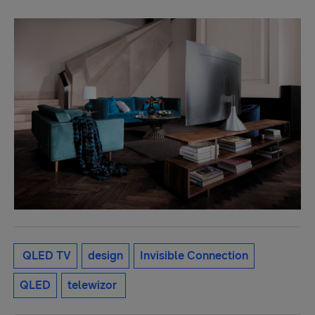
QLED TV
design
Invisible Connection
QLED
telewizor