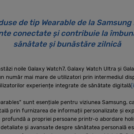
duse de tip Wearable de la Samsung l
nte conectate și contribuie la îmbunăt
sănătate și bunăstăre zilnică
stăzi noile Galaxy Watch7, Galaxy Watch Ultra și Gal
n număr mai mare de utilizatori prin intermediul disp
ilizatorilor experiențe integrate de sănătate digitală
[
earables” sunt esențiale pentru viziunea Samsung, c
lă prin furnizarea de informații personalizate și ex
re profundă a propriei persoane printr-o abordare holis
 detaliate și avansate despre sănătatea personală es