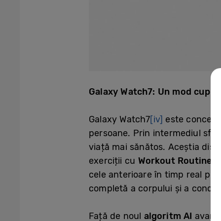
Galaxy Watch7: Un mod cuprinz
Galaxy Watch7
[iv]
este conceput
persoane. Prin intermediul sfatu
viață mai sănătos. Aceștia disp
exerciții cu
Workout Routine
p
cele anterioare în timp real pe
completă a corpului și a condiți
Față de noul
algoritm AI
avans