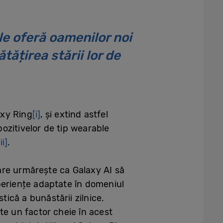
e oferă oamenilor noi
ățirea stării lor de
axy Ring
[i]
, și extind astfel
ozitivelor de tip wearable
iii]
.
are urmărește ca Galaxy AI să
periențe adaptate în domeniul
tică a bunăstării zilnice.
te un factor cheie în acest