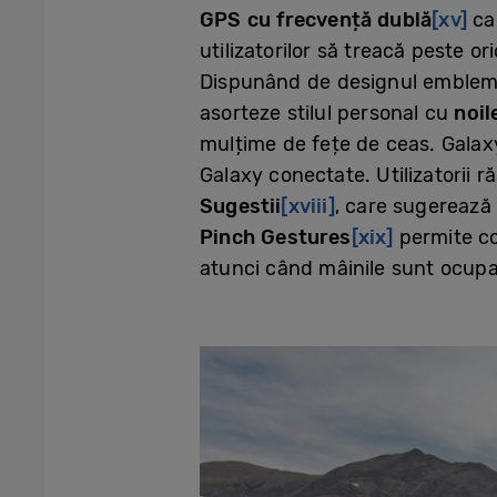
GPS cu frecvență dublă
[xv]
car
utilizatorilor să treacă peste or
Dispunând de designul emblemat
asorteze stilul personal cu
noil
mulțime de fețe de ceas. Galaxy
Galaxy conectate. Utilizatorii 
Sugestii
[xviii]
, care sugerează 
Pinch Gestures
[xix]
permite co
atunci când mâinile sunt ocupa