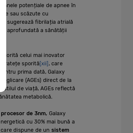
semnele potențiale de apnee în
icate sau scăzute cu
e sugerează fibrilația atrială
mai aprofundată a sănătății
]
.
atorită celui mai inovator
curatețe sporită
[xii]
, care
 Pentru prima dată, Galaxy
 glicare (AGEs) direct de la
e stilul de viață, AGEs reflectă
 sănătatea metabolică.
n
procesor de 3nm,
Galaxy
ă energetică cu 30% mai bună a
y care dispune de un
sistem