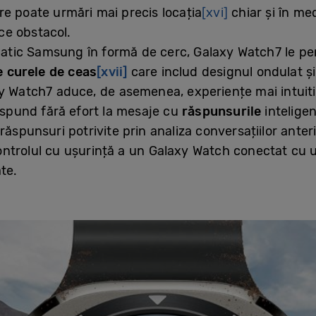
e poate urmări mai precis locația
[xvi]
chiar și în me
ice obstacol.
ic Samsung în formă de cerc, Galaxy Watch7 le permi
e curele de ceas
[xvii]
care includ designul ondulat și d
 Watch7 aduce, de asemenea, experiențe mai intuitive
răspund fără efort la mesaje cu
răspunsurile
intelige
răspunsuri potrivite prin analiza conversațiilor ante
ntrolul cu ușurință a un Galaxy Watch conectat cu 
te.