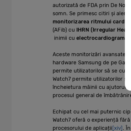
autorizată de FDA prin De Nov
somn. Se primesc citiri și alert
monitorizarea ritmului cardia
(AFib) cu
IHRN (Irregular Hear
inimii cu
electrocardiograma 
Aceste monitorizări avansate, a
hardware Samsung de pe Gala
permite utilizatorilor să se cu
Watch7 permite utilizatorilor s
încheietura mâinii cu ajutorul
i
procesul general de îmbătrânire 
Echipat cu cel mai puternic ci
Watch7 oferă o experiență fără 
procesorului de aplicații
[xiv]
. Î