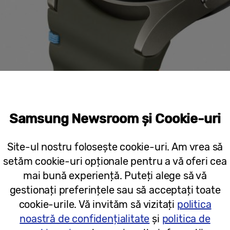
ător de a înțelege starea zilnică de sănătate
Samsung Newsroom și Cookie-uri
 pentru a ajuta utilizatorii să dobândească o înțelege
rilor legate de sănătate, Galaxy Watch7 îi motivează 
Site-ul nostru folosește cookie-uri. Am vrea să
un de peste 100 de antrenamente și pot crea rutine 
setăm cookie-uri opționale pentru a vă oferi cea
entru a-și atinge obiectivele. Cu
Race
[v]
, se pot co
mai bună experiență. Puteți alege să vă
ntru a urmări progresul și a menține motivația. În plu
gestionați preferințele sau să acceptați toate
ei fizice cu
Body Composition
[vi]
pentru o înțeleger
cookie-urile. Vă invităm să vizitați
politica
noastră de confidențialitate
și
politica de
at pentru analiza somnului, Galaxy Watch7 oferă
fun