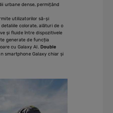
dii urbane dense, permițând
te utilizatorilor să-și
etaliile colorate, alături de o
 și fluide între dispozitivele
nte generate de funcția
rioare cu Galaxy AI.
Double
un smartphone Galaxy chiar și