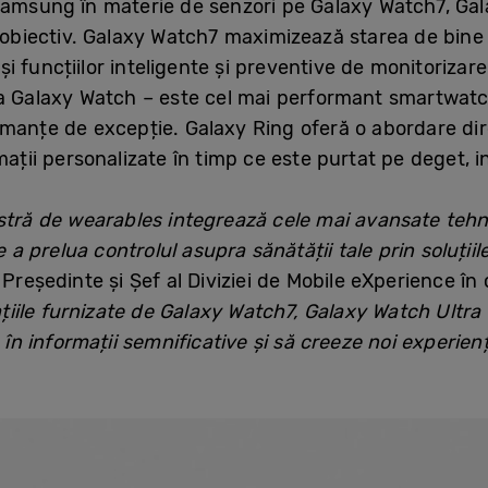
Samsung în materie de senzori pe Galaxy Watch7, Gal
i obiectiv. Galaxy Watch7 maximizează starea de bine 
i funcțiilor inteligente și preventive de monitorizare
ma Galaxy Watch – este cel mai performant smartwat
manțe de excepție. Galaxy Ring oferă o abordare direc
mații personalizate în timp ce este purtat pe deget, i
stră de wearables integrează cele mai avansate tehno
de a prelua controlul asupra sănătății tale prin soluți
Președinte și Șef al Diviziei de Mobile eXperience î
mațiile furnizate de Galaxy Watch7, Galaxy Watch Ultra
e în informații semnificative și să creeze noi experien