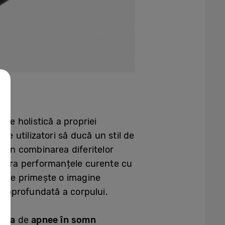
re holistică a propriei
pe utilizatori să ducă un stil de
prin combinarea diferitelor
mpara performanțele curente cu
s, se primește o imagine
e aprofundată a corpului.
cția
de
apnee în somn