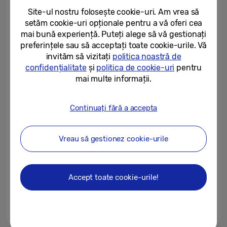
permite anticiparea...
Site-ul nostru folosește cookie-uri. Am vrea să
setăm cookie-uri opționale pentru a vă oferi cea
07/05/2026
mai bună experiență. Puteți alege să vă gestionați
preferințele sau să acceptați toate cookie-urile. Vă
De la laborator la încheietura
mâinii: tehnologia Samsung,
invităm să vizitați
politica noastră de
prima din industrie, pentru...
confidențialitate
și
politica de cookie-uri
pentru
mai multe informații.
27/10/2025
Wearables mai inteligente:
Continuați fără a accepta
Gemini ajunge pe Galaxy Watch
și Buds
Vreau să gestionez cookie-urile
14/05/2025
[Ziua Mondială a Sănătății
Mintale] O înțelegere mai bună a
Accept toate cookie-urile!
legăturii minte-corp prin...
14/10/2024