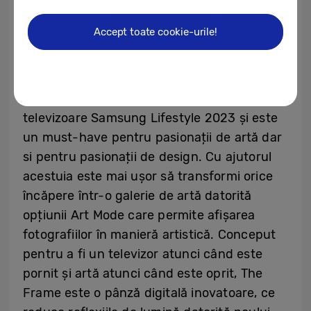
lucruri sunt foarte apreciate în mod special
de tinerii din generația Z pasionați și
Accept toate cookie-urile!
preocupați de a crea conținut pe rețelele
sociale.
The Frame este parte din gama de
televizoare Samsung Lifestyle 2023 și este
un must-have pentru pasionații de artă dar
si pentru pasionații de design. Cu ajutorul
acestuia este mai ușor să transformi orice
încăpere într-o galerie de artă datorită
opțiunii Art Mode care permite afișarea
fotografiilor în manieră artistică. Conceput
pentru a fi un televizor atunci când este
pornit și artă atunci când este oprit, The
Frame este o pânză digitală inovatoare, ce