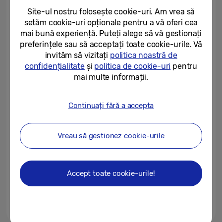
întreg ecosistem de produse...
Site-ul nostru folosește cookie-uri. Am vrea să
setăm cookie-uri opționale pentru a vă oferi cea
22/07/2022
mai bună experiență. Puteți alege să vă gestionați
preferințele sau să acceptați toate cookie-urile. Vă
Samsung prezintă This is (a
waste of time) Awesome Expo –
invităm să vizitați
politica noastră de
un proiect pentru generația Z...
confidențialitate
și
politica de cookie-uri
pentru
mai multe informații.
13/05/2022
Samsung prezintă 22 Epic
Continuați fără a accepta
Nights – un album de muzică
dedicat generației Z
Vreau să gestionez cookie-urile
04/04/2022
Make Nights Epic cu Galaxy
S22: un eveniment online
Accept toate cookie-urile!
interactiv dedicat generației Z...
23/02/2022