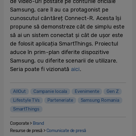
de video-uri postate pe conturile oficiale
Samsung, care îl au ca protagonist pe
cunoscutul cântăreț Connect-R. Acesta își
propune să demonstreze cât de simplu este
să ai un sistem conectat și cât de ușor este
de folosit aplicația SmartThings. Proiectul
aduce în prim-plan diferite dispozitive
Samsung, cu diferite scenarii de utilizare.
Seria poate fi vizionată
aici
.
AllOut
Campanie locala
Evenimente
Gen Z
Lifestyle TVs
Parteneriate
Samsung Romania
SmartThings
Corporate >
Brand
Resurse de presă >
Comunicate de presă