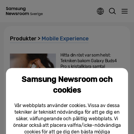
Produkter >
Mobile Experience
Hitta din röst var som helst:
Tekniken bakom Galaxy Buds4
Pro:s kristallklara samtal
Samsung Newsroom och
25/06/2026
cookies
Samsung ingår partnerskap med
Alcedis för att utveckla klinisk
forskning med bärbara...
Vår webbplats använder cookies. Vissa av dessa
tekniker är tekniskt nödvändiga för att ge dig en
24/06/2026
säker, välfungerande och pålitlig webbplats. Vi
önskar också att placera valfria/icke-nödvändiga
[Intervju] Insidan av SDIC: Hur
cookies för att ge dig den bästa möjliga
Samsung utvecklar wearables