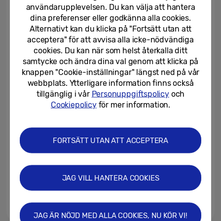
genom Computational Design
användarupplevelsen. Du kan välja att hantera
dina preferenser eller godkänna alla cookies.
09/06/2026
Alternativt kan du klicka på "Fortsätt utan att
acceptera" för att avvisa alla icke-nödvändiga
Samsung introducerar nästa
cookies. Du kan när som helst återkalla ditt
generations funktioner för
samtycke och ändra dina val genom att klicka på
Galaxy Watch – din AI-drivna...
knappen "Cookie-inställningar" längst ned på vår
webbplats. Ytterligare information finns också
04/06/2026
tillgänglig i vår
Personuppgiftspolicy
och
Samsung lanserar kampanjen
Cookiepolicy
för mer information.
”Your Companion to AI Living
FORTSÄTT UTAN ATT ACCEPTERA
04/06/2026
Res med ett extra skyddsnät –
därför är Samsung Care+ en
JAG VILL HANTERA COOKIES
smart följeslagare på...
04/06/2026
JAG ÄR NÖJD MED ALLA COOKIES, NU KÖR VI!