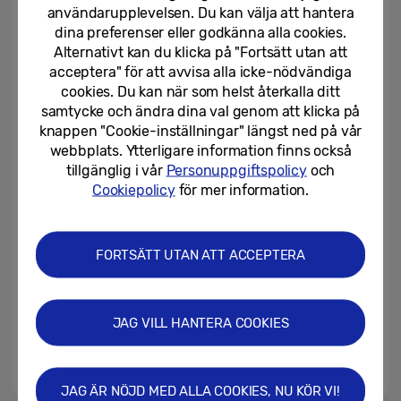
användarupplevelsen. Du kan välja att hantera
dina preferenser eller godkänna alla cookies.
02/03/2026
Alternativt kan du klicka på "Fortsätt utan att
acceptera" för att avvisa alla icke-nödvändiga
Samsung driver Galaxy AI och
cookies. Du kan när som helst återkalla ditt
sitt uppkopplade ekosystem
samtycke och ändra dina val genom att klicka på
framåt på MWC 2026
knappen "Cookie-inställningar" längst ned på vår
webbplats. Ytterligare information finns också
02/03/2026
tillgänglig i vår
Personuppgiftspolicy
och
Samsung utökar
Cookiepolicy
för mer information.
satellitkommunikation till
Samsung...
FORTSÄTT UTAN ATT ACCEPTERA
27/02/2026
Samsung lanserar Galaxy
Buds4-serien med utmärkt ljud
JAG VILL HANTERA COOKIES
25/02/2026
JAG ÄR NÖJD MED ALLA COOKIES, NU KÖR VI!