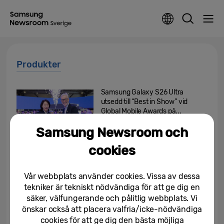
Produkter
Samsung Galaxy S26 Ultra
utsedd till “Best in Show” vid
Global Mobile Awards på...
Samsung Newsroom och
05/03/2026
cookies
Samsung och Vodafone driver
framtidens AI-inhemska nätverk
i Europa genom framgångsrik...
Vår webbplats använder cookies. Vissa av dessa
tekniker är tekniskt nödvändiga för att ge dig en
03/03/2026
säker, välfungerande och pålitlig webbplats. Vi
önskar också att placera valfria/icke-nödvändiga
Samsung Wallet lanserar Digital
cookies för att ge dig den bästa möjliga
Home Key för smarta dörrlås