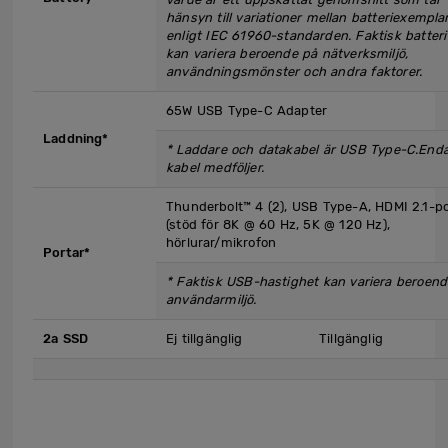
hänsyn till variationer mellan batteriexempla
enligt IEC 61960-standarden. Faktisk batteri
kan variera beroende på nätverksmiljö,
användningsmönster och andra faktorer.
65W USB Type-C Adapter
Laddning*
* Laddare och datakabel är USB Type-C.End
kabel medföljer.
Thunderbolt™ 4 (2), USB Type-A, HDMI 2.1-po
(stöd för 8K @ 60 Hz, 5K @ 120 Hz),
hörlurar/mikrofon
Portar*
*
Faktisk USB-hastighet kan variera beroend
användarmiljö.
2a SSD
Ej tillgänglig
Tillgänglig