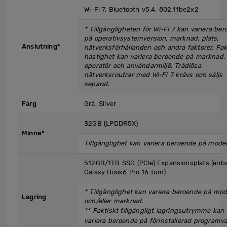
Wi-Fi 7, Bluetooth v5.4, 802.11be2x2
* Tillgängligheten för Wi-Fi 7 kan variera be
på operativsystemversion, marknad, plats,
Anslutning*
nätverksförhållanden och andra faktorer. Fak
hastighet kan variera beroende på marknad,
operatör och användarmiljö. Trådlösa
nätverksroutrar med Wi-Fi 7 krävs och säljs
separat.
Färg
Grå, Silver
32GB (LPDDR5X)
Minne*
Tillgänglighet kan variera beroende på model
512GB/1TB SSD (PCle) Expansionsplats (enba
Galaxy Book6 Pro 16 tum)
*
Tillgänglighet kan variera beroende på mod
Lagring
och/eller marknad.
**
Faktiskt tillgängligt lagringsutrymme kan
variera beroende på förinstallerad programva