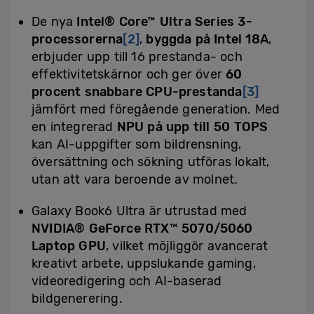
De nya
Intel® Core™ Ultra Series 3-
processorerna
[2]
,
byggda på Intel 18A
,
erbjuder upp till 16 prestanda- och
effektivitetskärnor och ger över
60
procent snabbare CPU-prestanda
[3]
jämfört med föregående generation. Med
en integrerad
NPU på upp till 50 TOPS
kan AI-uppgifter som bildrensning,
översättning och sökning utföras lokalt,
utan att vara beroende av molnet.
Galaxy Book6 Ultra är utrustad med
NVIDIA® GeForce RTX™ 5070/5060
Laptop GPU
, vilket möjliggör avancerat
kreativt arbete, uppslukande gaming,
videoredigering och AI-baserad
bildgenerering.