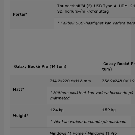
Thunderbolt™4 (2), USB Type-A, HDMI 2.1
SD, hörlurs-/mikrofonuttag
Portar*
* Faktisk USB-hastighet kan variera ber
​ Galaxy Book6 P
​ Galaxy Book6 Pro (14 tum)
tum)
314.2×220.6×11.6 mm
356.9×248.0×11.
Mått*
* Måttens exakthet kan variera beroende på
mätmetod.
1.24 kg
1.59 kg
Weight*
* Vikt kan variera beroende på marknad.
Windows 11 Home / Windows 11 Pro