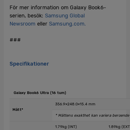
För mer information om Galaxy Book6-
serien, besök:
Samsung Global
Newsroom
eller
Samsung.com.
###
Specifikationer
​ Galaxy Book6 Ultra (16 tum)
356.9×248.0×15.4 mm
Mått*
* Måttens exakthet kan variera beroend
1.79kg (INT)
1.89kg (EXT