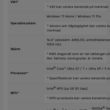
Vikt*
* Vikt kan variera beroende på marknad.
Windows 11 Home / Windows 11 Pro
Operativsystem
* Version och tillgänglighet kan variera 
marknad.
16,0″ pekskärm AMOLED, antireflexbeha
1000 nits
Skärm
* Mätt diagonalt som en hel rektangel ut
Den faktiska visningsytan är mindre.
®
Intel
Core™ Ultra X7 / 7 + Ultra X9 / 9 Se
Processor*
* Specifikationer kan variera beroende p
®
Intel
NPU (up till 50 tops)
NPU*
* NPU-prestanda kan variera beroende på
®
NVIDIA
Ge
®
™