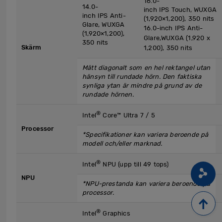
16.0-
14.0-
inch IPS Touch, WUXGA
inch IPS Anti-
(1,920×1,200), 350 nits
Glare, WUXGA
16.0-inch IPS Anti-
(1,920×1,200),
Glare,WUXGA (1,920 x
350 nits
Skärm
1,200), 350 nits
Mätt diagonalt som en hel rektangel utan
hänsyn till rundade hörn. Den faktiska
synliga ytan är mindre på grund av de
rundade hörnen.
®
Intel
Core™ Ultra 7 / 5
Processor
*Specifikationer kan variera beroende på
modell och/eller marknad.
®
Intel
NPU (upp till 49 tops)
NPU
*NPU-prestanda kan variera beroende på
processor.
®
Intel
Graphics