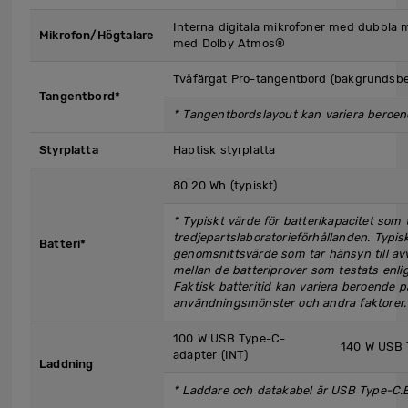
Interna digitala mikrofoner med dubbla m
Mikrofon/Högtalare
med Dolby Atmos®
Tvåfärgat Pro-tangentbord (bakgrundsbe
Tangentbord*
* Tangentbordslayout kan variera beroe
Styrplatta
Haptisk styrplatta
80.20 Wh (typiskt)
* Typiskt värde för batterikapacitet som
tredjepartslaboratorieförhållanden. Typis
Batteri*
genomsnittsvärde som tar hänsyn till avv
mellan de batteriprover som testats enl
Faktisk batteritid kan variera beroende p
användningsmönster och andra faktorer.
100 W USB Type-C-
140 W USB 
adapter (INT)
Laddning
* Laddare och datakabel är USB Type-C.E