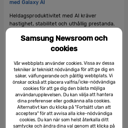
med Galaxy AI
Heldagsproduktivitet med AI kräver
hastighet, stabilitet och uthållig prestanda.
Galaxy Book6 kombinerar kraftfull
Samsung Newsroom och
datorkapacitet med Galaxy AI
[11]
för att
cookies
leverera snabba och intuitiva upplevelser
som sömlöst sträcker sig över både lokal
Vår webbplats använder cookies. Vissa av dessa
och molnbaserad intelligens. Resultatet är
tekniker är tekniskt nödvändiga för att ge dig en
smarta verktyg som upplevs omedelbara,
säker, välfungerande och pålitlig webbplats. Vi
pålitliga och redo att användas från morgon
önskar också att placera valfria/icke-nödvändiga
till kväll.
cookies för att ge dig den bästa möjliga
användarupplevelsen. Du kan välja att hantera
dina preferenser eller godkänna alla cookies.
Med
AI Select
[12]
kan användare enkelt
Alternativt kan du klicka på "Fortsätt utan att
markera text direkt på pekskärmen och
acceptera" för att avvisa alla icke-nödvändiga
omedelbart få relevant information och
cookies. Du kan när som helst återkalla ditt
insikter vid surf, shopping eller
samtycke och ändra dina val genom att klicka på