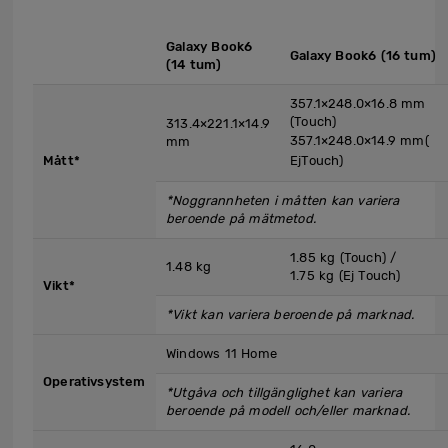
Galaxy Book6
Galaxy Book6 (16 tum)
(14 tum)
357.1×248.0×16.8 mm
(Touch)
313.4×221.1×14.9
357.1×248.0×14.9 mm(
mm
Mått*
EjTouch)
*Noggrannheten i måtten kan variera
beroende på mätmetod.
1.85 kg (Touch) /
1.48 kg
1.75 kg (Ej Touch)
Vikt*
*Vikt kan variera beroende på marknad.
Windows 11 Home
Operativsystem
*Utgåva och tillgänglighet kan variera
beroende på modell och/eller marknad.