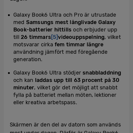
Galaxy Book6 Ultra och Pro är utrustade
med
Samsungs mest långlivade Galaxy
Book-batterier hittills
och erbjuder upp
till
26 timmars
[5]
videouppspelning
, vilket
motsvarar cirka
fem timmar längre
användning jämfört med föregående
generation.
Galaxy Book6 Ultra stödjer
snabbladdning
och kan
laddas upp till 63 procent på 30
minuter
, vilket gör det möjligt att snabbt
fylla på batteriet mellan möten, lektioner
eller kreativa arbetspass.
Skärmen är den del av datorn som används
mest under dagen. Därför är Galaxy Book6