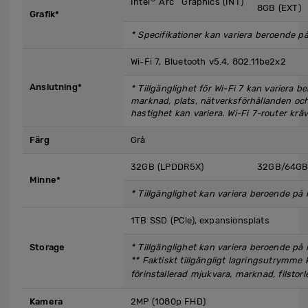
Intel
Arc
Graphics (INT)
8GB (EXT)
Grafik*
* Specifikationer kan variera beroende p
Wi-Fi 7, Bluetooth v5.4, 802.11be2x2
Anslutning*
* Tillgänglighet för Wi-Fi 7 kan variera 
marknad, plats, nätverksförhållanden och
hastighet kan variera. Wi-Fi 7-router kräv
Färg
Grå
32GB (LPDDR5X)
32GB/64GB
Minne*
* Tillgänglighet kan variera beroende på 
1TB SSD (PCle), expansionsplats
Storage
* Tillgänglighet kan variera beroende på
** Faktiskt tillgängligt lagringsutrymme
förinstallerad mjukvara, marknad, filstor
Kamera
2MP (1080p FHD)