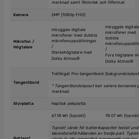
marknad samt filstorlek och filformat.
Kamera
2MP (1080p FHD)
Inbyggda digital
Inbyggda digitala
mikrofoner med
mikrofoner med dubbla
dubbla
mikrofonuppsättningar
Mikrofon /
mikrofonuppsätt
/
Högtalare
/
Stereohögtalare med
Fyra högtalare m
Dolby Atmos®
Dolby Atmos®
Tvåfärgat Pro-tangentbord (bakgrundsbelyst
Tangentbord
*
Tangentbordslayout kan variera beroende 
marknad.
Styrplatta
Haptisk pekplatta
67.18 Wh (typiskt)
78.07 Wh (typiskt
Typiskt värde för batterikapacitet testat und
laboratorieförhållanden av tredje part. Typisk
Battery*
värde är ett uppskattat genomsnitt som tar