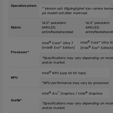
Operativsystem
* Version och tillgänglighet kan variera bero
på modell och/eller marknad.
14,0″ pekskärm
16,0″ pekskärm
Skärm
AMOLED,
AMOLED,
antireflexbehandlad
antireflexbehand
®
®
Intel
Core™ Ultra X7
Intel
Core™ Ultra 7
®
(Intel® Evo™ Edition)
(Intel
Evo™ Edition)
Processor*
*Specifications may vary depending on mode
and/or market.
®
Intel
NPU (upp till 50 tops)
NPU
*NPU performance may vary by processor.
®
™
®
Intel
Arc
Graphics / Intel
Graphics
Grafik*
*Specifications may vary depending on mode
and/or market.