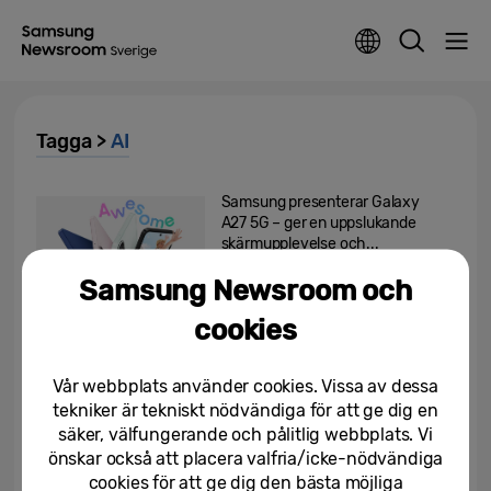
Tagga >
AI
Samsung presenterar Galaxy
A27 5G – ger en uppslukande
skärmupplevelse och...
Samsung Newsroom och
25/06/2026
cookies
Samsung utvecklar framtidens
smarta hem med AI-drivna TV-
innovationer
Vår webbplats använder cookies. Vissa av dessa
tekniker är tekniskt nödvändiga för att ge dig en
17/06/2026
säker, välfungerande och pålitlig webbplats. Vi
önskar också att placera valfria/icke-nödvändiga
Samsung presenterar sin vision
cookies för att ge dig den bästa möjliga
för AI-driven vård på VivaTech