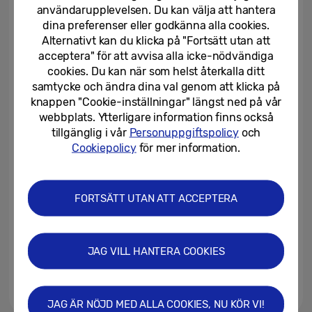
2026
användarupplevelsen. Du kan välja att hantera
dina preferenser eller godkänna alla cookies.
29/05/2026
Alternativt kan du klicka på "Fortsätt utan att
acceptera" för att avvisa alla icke-nödvändiga
Samsung och Google ger en
cookies. Du kan när som helst återkalla ditt
första inblick i sina nya smarta
samtycke och ändra dina val genom att klicka på
glasögon
knappen "Cookie-inställningar" längst ned på vår
webbplats. Ytterligare information finns också
20/05/2026
tillgänglig i vår
Personuppgiftspolicy
och
Galaxy A57 5G och Galaxy A37
Cookiepolicy
för mer information.
5G: Ger fler tillgång till den
senaste tekniken
FORTSÄTT UTAN ATT ACCEPTERA
14/04/2026
Samsung lanserar WindFree
Première-serien med ny design
JAG VILL HANTERA COOKIES
06/03/2026
JAG ÄR NÖJD MED ALLA COOKIES, NU KÖR VI!