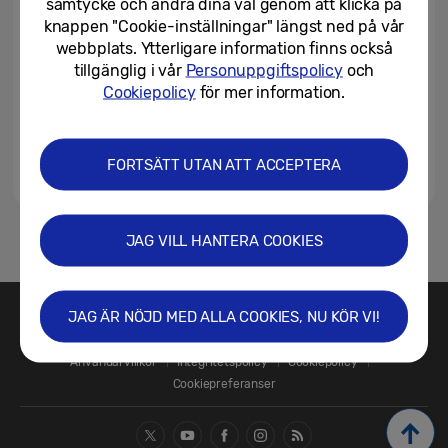
samtycke och ändra dina val genom att klicka på
knappen "Cookie-inställningar" längst ned på vår
webbplats. Ytterligare information finns också
tillgänglig i vår
Personuppgiftspolicy
och
Cookiepolicy
för mer information.
FORTSÄTT UTAN ATT ACCEPTERA
JAG VILL HANTERA COOKIES
1
JAG ÄR NÖJD MED ALLA COOKIES, NU KÖR VI!
Kontakta oss
SAMSUNG.SE
Användarvillkor
Integritetspolicy
Cookiepolicy
Cookiepreferanser