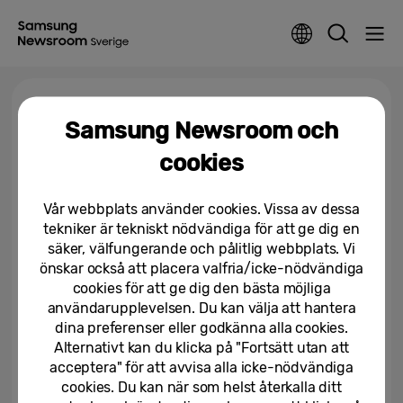
Tagga >
AI-RAN
Samsung Newsroom och
cookies
Samsung och AMD fördjupar
strategiskt samarbete för att
driva AI-baserade...
Vår webbplats använder cookies. Vissa av dessa
tekniker är tekniskt nödvändiga för att ge dig en
02/03/2026
säker, välfungerande och pålitlig webbplats. Vi
önskar också att placera valfria/icke-nödvändiga
Samsung tar nästa steg mot AI-
cookies för att ge dig den bästa möjliga
inbyggda, mjukvarudrivna
nätverk tillsammans med...
användarupplevelsen. Du kan välja att hantera
dina preferenser eller godkänna alla cookies.
01/03/2026
Alternativt kan du klicka på "Fortsätt utan att
acceptera" för att avvisa alla icke-nödvändiga
cookies. Du kan när som helst återkalla ditt