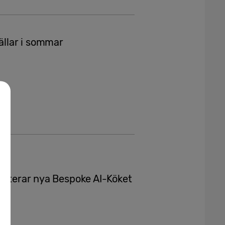
ällar i sommar
senterar nya Bespoke AI-Köket