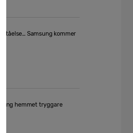
 förståelse… Samsung kommer
r
msung hemmet tryggare