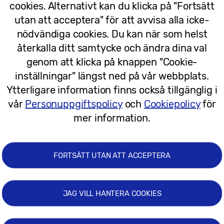
cookies. Alternativt kan du klicka på "Fortsätt
utan att acceptera" för att avvisa alla icke-
21/04/2026
nödvändiga cookies. Du kan när som helst
återkalla ditt samtycke och ändra dina val
[CES 2026] Från kommunikation till
genom att klicka på knappen "Cookie-
att avslöja nästa steg för AI-apparate
inställningar" längst ned på vår webbplats.
Ytterligare information finns också tillgänglig i
vår
Personuppgiftspolicy
och
Cookiepolicy
för
mer information.
24/12/2025
FORTSÄTT UTAN ATT ACCEPTERA
Säkerhet som är inbyggd: Så gör Sa
JAG VILL HANTERA COOKIES