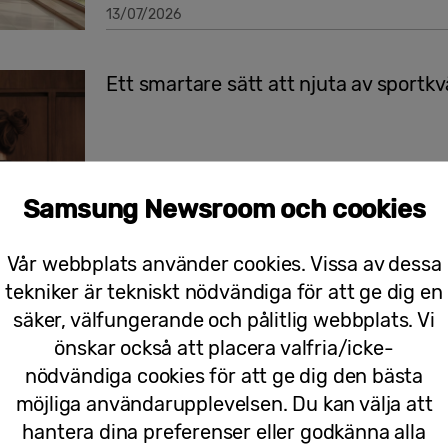
13/07/2026
Ett smartare sätt att njuta av sportkv
Samsung Newsroom och cookies
30/06/2026
Vår webbplats använder cookies. Vissa av dessa
tekniker är tekniskt nödvändiga för att ge dig en
säker, välfungerande och pålitlig webbplats. Vi
Pressmeddelanden
önskar också att placera valfria/icke-
För bättre livskvalitet: Samsung pre
nödvändiga cookies för att ge dig den bästa
och Vitvarorna 2026
möjliga användarupplevelsen. Du kan välja att
hantera dina preferenser eller godkänna alla