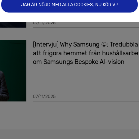
JAG ÄR NÖJD MED ALLA COOKIES, NU KÖR VI!
07/11/2025
[Intervju] Why Samsung ①: Tredubbla a
att frigöra hemmet från hushållsar
om Samsungs Bespoke AI-vision
07/11/2025