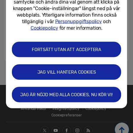
samtycke och ändra dina val genom att klicka på
framåt på MWC 2026
knappen "Cookie-inställningar" längst ned på vår
webbplats. Ytterligare information finns också
02/03/2026
tillgänglig i vår
Personuppgiftspolicy
och
Samsung tar nästa steg mot AI-
Cookiepolicy
för mer information.
inbyggda, mjukvarudrivna
nätverk tillsammans med...
FORTSÄTT UTAN ATT ACCEPTERA
01/03/2026
JAG VILL HANTERA COOKIES
1
JAG ÄR NÖJD MED ALLA COOKIES, NU KÖR VI!
Kontakta oss
SAMSUNG.SE
Användarvillkor
Integritetspolicy
Cookiepolicy
Cookiepreferanser