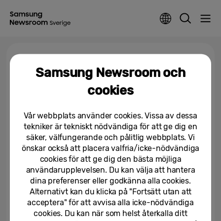
Tagga >
MWC 2026
Samsung Newsroom och
cookies
Samsung Galaxy S26 Ultra
utsedd till “Best in Show” vid
Global Mobile Awards på...
Vår webbplats använder cookies. Vissa av dessa
tekniker är tekniskt nödvändiga för att ge dig en
05/03/2026
säker, välfungerande och pålitlig webbplats. Vi
önskar också att placera valfria/icke-nödvändiga
Samsung och AMD fördjupar
cookies för att ge dig den bästa möjliga
strategiskt samarbete för att
driva AI-baserade...
användarupplevelsen. Du kan välja att hantera
dina preferenser eller godkänna alla cookies.
02/03/2026
Alternativt kan du klicka på "Fortsätt utan att
acceptera" för att avvisa alla icke-nödvändiga
Samsung driver Galaxy AI och
cookies. Du kan när som helst återkalla ditt
sitt uppkopplade ekosystem