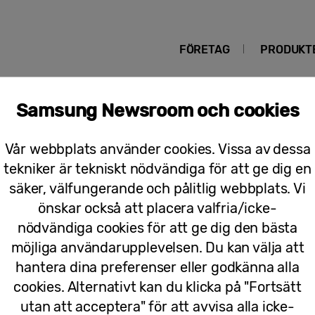
FÖRETAG
PRODUKT
Samsung Newsroom och cookies
Vår webbplats använder cookies. Vissa av dessa
tekniker är tekniskt nödvändiga för att ge dig en
säker, välfungerande och pålitlig webbplats. Vi
Pressmeddelanden
önskar också att placera valfria/icke-
nödvändiga cookies för att ge dig den bästa
Samsung tar nästa steg mot AI-inbyg
möjliga användarupplevelsen. Du kan välja att
tillsammans med NVIDIA
hantera dina preferenser eller godkänna alla
cookies. Alternativt kan du klicka på "Fortsätt
utan att acceptera" för att avvisa alla icke-