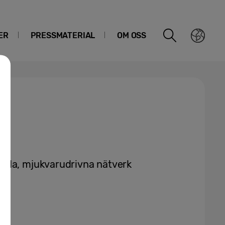
ER
PRESSMATERIAL
OM OSS
gda, mjukvarudrivna nätverk