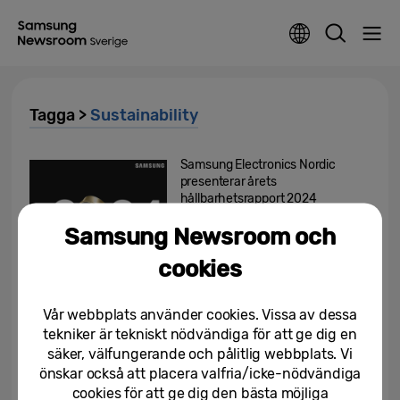
Tagga >
Sustainability
Samsung Electronics Nordic
presenterar årets
hållbarhetsrapport 2024
Samsung Newsroom och
07/04/2025
cookies
Samsung Electronics Nordic
presenterar årets
hållbarhetsrapport 2023
Vår webbplats använder cookies. Vissa av dessa
tekniker är tekniskt nödvändiga för att ge dig en
08/04/2024
säker, välfungerande och pålitlig webbplats. Vi
önskar också att placera valfria/icke-nödvändiga
Samsung lanserar en ny
cookies för att ge dig den bästa möjliga
tvättserie med hög