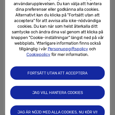
energieffektivitet och...
användarupplevelsen. Du kan välja att hantera
dina preferenser eller godkänna alla cookies.
03/04/2024
Alternativt kan du klicka på "Fortsätt utan att
acceptera" för att avvisa alla icke-nödvändiga
Samsung presenterar nya
cookies. Du kan när som helst återkalla ditt
hushållsapparater med AI-
samtycke och ändra dina val genom att klicka på
funktioner och förbättrad...
knappen "Cookie-inställningar" längst ned på vår
webbplats. Ytterligare information finns också
03/04/2024
tillgänglig i vår
Personuppgiftspolicy
och
Samsungs presenterar visionen
Cookiepolicy
för mer information.
“AI for All” på CES 2024
FORTSÄTT UTAN ATT ACCEPTERA
08/01/2024
Samsung utökar sitt
självreparationsprogram till
JAG VILL HANTERA COOKIES
Europa
19/06/2023
JAG ÄR NÖJD MED ALLA COOKIES, NU KÖR VI!