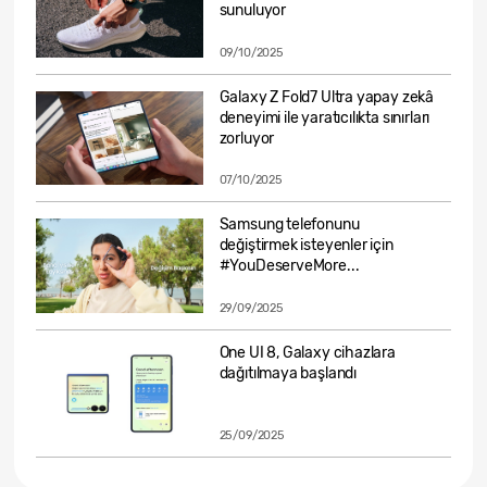
sunuluyor
09/10/2025
Galaxy Z Fold7 Ultra yapay zekâ
deneyimi ile yaratıcılıkta sınırları
zorluyor
07/10/2025
Samsung telefonunu
değiştirmek isteyenler için
#YouDeserveMore...
29/09/2025
One UI 8, Galaxy cihazlara
dağıtılmaya başlandı
25/09/2025