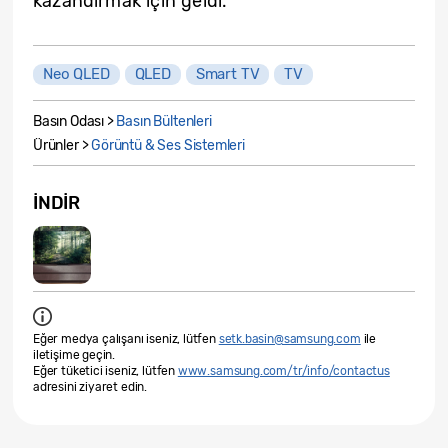
kazandırmak için geldi.”
Neo QLED
QLED
Smart TV
TV
Basın Odası >
Basın Bültenleri
Ürünler >
Görüntü & Ses Sistemleri
İNDIR
Eğer medya çalışanı iseniz, lütfen
setk.basin@samsung.com
ile
iletişime geçin.
Eğer tüketici iseniz, lütfen
www.samsung.com/tr/info/contactus
adresini ziyaret edin.