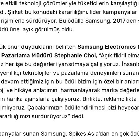
 etkili teknoloji çözümleriyle tüketicilerin karşılaştığ
izdi. Şirket bu konudaki kararlılığını, lider kampanyalar
 girişimlerle sürdürüyor. Bu ödülle Samsung, 2017’den
 ödülüne layık görülmüş oldu.
ük onur duyduklarını belirten
Samsung Electronics 
e Pazarlama Müdürü Stephanie Choi
, “Açık fikirli 
mız her işe bu değerleri yansıtmaya çalışıyoruz. İnsan
yenilikçi teknolojiler ve pazarlama deneyimleri sunarak
devam ettiğimiz için bu ödül bizim için özel bir anlam
oji ve hikâye anlatımını harmanlayarak marka değerle
harika ajanslarla çalışıyoruz. Birlikte, reklamcılıkta n
yoruz. Çabalarımızın ödüllendirilmesi bizi heyecanl
rarlılığımızı sürdürüyoruz” dedi.
ampanyalar sunan Samsung, Spikes Asia’dan en çok ödül