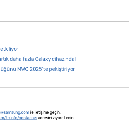
etkiliyor
tık daha fazla Galaxy cihazında!
üğünü MWC 2025’te pekiştiriyor
in@samsung.com
ile iletişime geçin.
/tr/info/contactus
adresini ziyaret edin.