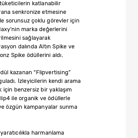
keticilerin katlanabilir
n yana senkronize etmesine
le sorunsuz çoklu görevler için
axy’nin marka değerlerini
rilmesini sağlayarak
asyon dalında Altın Spike ve
nz Spike ödüllerini aldı.
ül kazanan “Flipvertising”
ladı. İzleyicilerin kendi arama
için benzersiz bir yaklaşım
p4 ile organik ve ödüllerle
ci ve özgün kampanyalar sunma
 yaratıcılıkla harmanlama