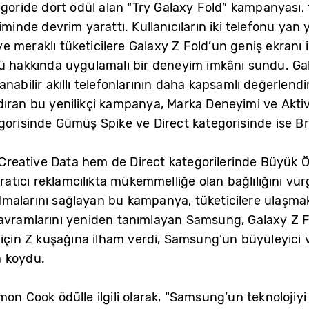
goride dört ödül alan “Try Galaxy Fold” kampanyası, tü
çiminde devrim yarattı. Kullanıcıların iki telefonu ya
 meraklı tüketicilere Galaxy Z Fold’un geniş ekranı i
zü hakkında uygulamalı bir deneyim imkânı sundu. Gal
nabilir akıllı telefonlarının daha kapsamlı değerlendi
dıran bu yenilikçi kampanya, Marka Deneyimi ve Aktiv
gorisinde Gümüş Spike ve Direct kategorisinde ise Bro
eative Data hem de Direct kategorilerinde Büyük Öd
ıcı reklamcılıkta mükemmelliğe olan bağlılığını vurgu
malarını sağlayan bu kampanya, tüketicilere ulaşmak 
avramlarını yeniden tanımlayan Samsung, Galaxy Z Fli
i için Z kuşağına ilham verdi, Samsung’un büyüleyi
a koydu.
on Cook ödülle ilgili olarak, “Samsung’un teknolojiyi