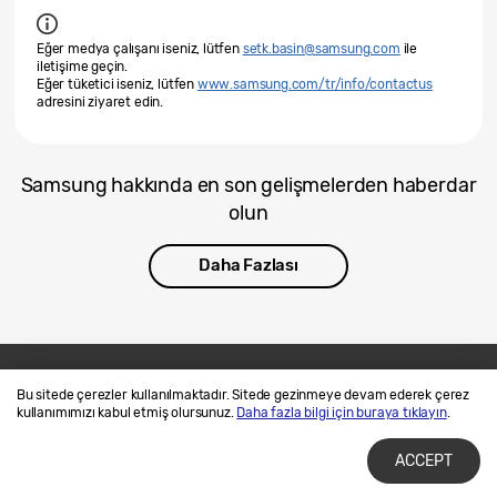
Eğer medya çalışanı iseniz, lütfen
setk.basin@samsung.com
ile
iletişime geçin.
Eğer tüketici iseniz, lütfen
www.samsung.com/tr/info/contactus
adresini ziyaret edin.
Samsung hakkında en son gelişmelerden haberdar
olun
Daha Fazlası
Bu sitede çerezler kullanılmaktadır. Sitede gezinmeye devam ederek çerez
Bize Ulaşın
SAMSUNG.COM
kullanımımızı kabul etmiş olursunuz.
Daha fazla bilgi için buraya tıklayın
.
Kullanım Şartları
Gizlilik ve Çerez Politikalarımız
ACCEPT