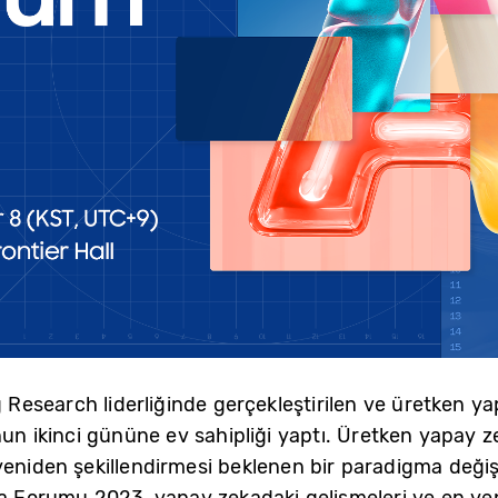
esearch liderliğinde gerçekleştirilen ve üretken y
kinci gününe ev sahipliği yaptı. Üretken yapay zeka 
yeniden şekillendirmesi beklenen bir paradigma değiş
orumu 2023, yapay zekadaki gelişmeleri ve en yeni t