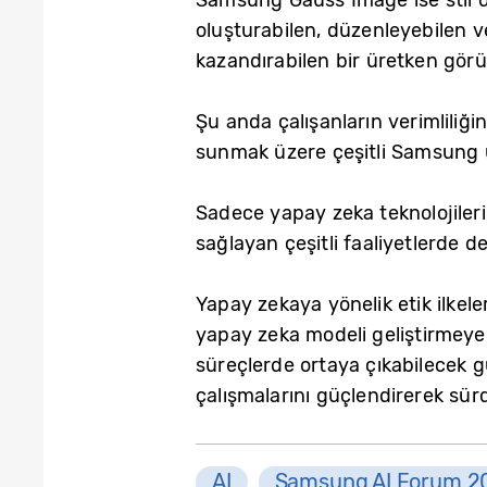
oluşturabilen, düzenleyebilen 
kazandırabilen bir üretken görün
Şu anda çalışanların verimliliği
sunmak üzere çeşitli Samsung ü
Sadece yapay zeka teknolojiler
sağlayan çeşitli faaliyetlerde d
Yapay zekaya yönelik etik ilke
yapay zeka modeli geliştirmey
süreçlerde ortaya çıkabilecek gü
çalışmalarını güçlendirerek sür
AI
Samsung AI Forum 2