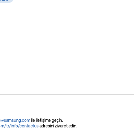
in@samsung.com
ile iletişime geçin.
/tr/info/contactus
adresini ziyaret edin.