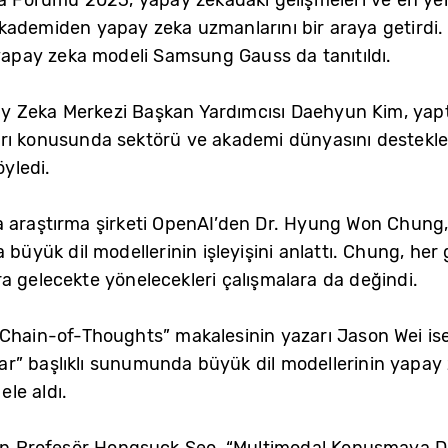
kademiden yapay zeka uzmanlarını bir araya getirdi.
 yapay zeka modeli Samsung Gauss da tanıtıldı.
 Zeka Merkezi Başkan Yardımcısı Daehyun Kim, yaptı
rı konusunda sektörü ve akademi dünyasını destekleme
yledi.
 araştırma şirketi OpenAI’den Dr. Hyung Won Chung, 
 büyük dil modellerinin işleyişini anlattı. Chung, he
sıra gelecekte yönelecekleri çalışmalara da değindi.
“Chain-of-Thoughts” makalesinin yazarı Jason Wei ise
r” başlıklı sunumunda büyük dil modellerinin yapay
ele aldı.
nden Profesör Hongsuck Seo, “Multimodal Konuşmaya 