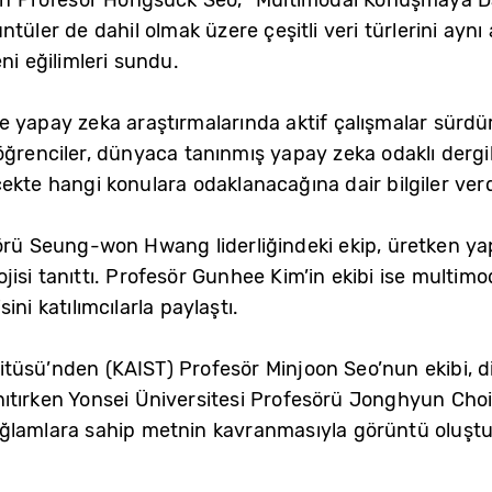
tüler de dahil olmak üzere çeşitli veri türlerini ayn
ni eğilimleri sundu.
e yapay zeka araştırmalarında aktif çalışmalar sürdü
öğrenciler, dünyaca tanınmış yapay zeka odaklı dergi
ekte hangi konulara odaklanacağına dair bilgiler verd
örü Seung-won Hwang liderliğindeki ekip, üretken yap
si tanıttı. Profesör Gunhee Kim’in ekibi ise multimoda
ni katılımcılarla paylaştı.
stitüsü’nden (KAIST) Profesör Minjoon Seo’nun ekibi, di
ıtırken Yonsei Üniversitesi Profesörü Jonghyun Choi l
ğlamlara sahip metnin kavranmasıyla görüntü oluştur