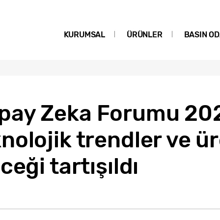
KURUMSAL
ÜRÜNLER
BASIN OD
ay Zeka Forumu 2023
olojik trendler ve ü
eği tartışıldı