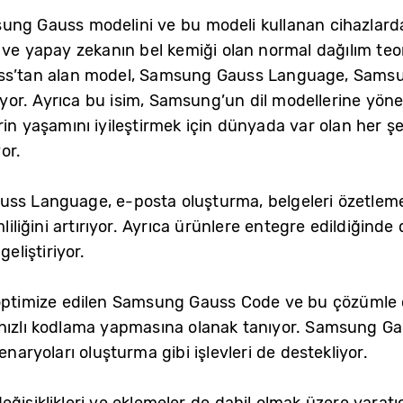
ung Gauss modelini ve bu modeli kullanan cihazlarda
 ve yapay zekanın bel kemiği olan normal dağılım teor
auss’tan alan model, Samsung Gauss Language, Sam
or. Ayrıca bu isim, Samsung’un dil modellerine yöne
rin yaşamını iyileştirmek için dünyada var olan her ş
or.
ss Language, e-posta oluşturma, belgeleri özetleme 
mliliğini artırıyor. Ayrıca ürünlere entegre edildiğinde 
geliştiriyor.
 optimize edilen Samsung Gauss Code ve bu çözümle 
 ve hızlı kodlama yapmasına olanak tanıyor. Samsung Ga
enaryoları oluşturma gibi işlevleri de destekliyor.
ğişiklikleri ve eklemeler de dahil olmak üzere yaratı